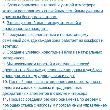
5.
Кухня оформлена в тёплой и уютной атмосфере,
которая располагает к спокойным семейным ужинам и
приятным беседам за столом.
6.
Это искусство баланс между эстетикой и
практичностью находить.
7.
Продуманный, элегантный и по-настоящему
семейный дом, где каждая зона работает на комфорт и
эстетику.
8.
Создание уличной новогодней ёлки из натуральных
материалов.
9.
Мы показываем простой и доступный способ
превратить обычные деревянные поддоны в удобную
приподнятую грядку для дачи или сада.
10.
Полный процесс изготовления гипсового карниза -
одного из самых красивых и традиционных
декоративных элементов в отделке интерьера.
11.
Процесс создания резного орнамента по дереву с
помощью станка с числовым программным управлением