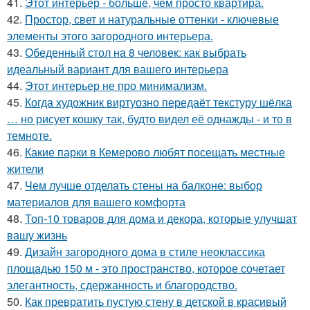
41.
Этот интерьер - больше, чем просто квартира.
42.
Простор, свет и натуральные оттенки - ключевые
элементы этого загородного интерьера.
43.
Обеденный стол на 8 человек: как выбрать
идеальный вариант для вашего интерьера
44.
Этот интерьер не про минимализм.
45.
Когда художник виртуозно передаёт текстуру шёлка
… но рисует кошку так, будто видел её однажды - и то в
темноте.
46.
Какие парки в Кемерово любят посещать местные
жители
47.
Чем лучше отделать стены на балконе: выбор
материалов для вашего комфорта
48.
Топ-10 товаров для дома и декора, которые улучшат
вашу жизнь
49.
Дизайн загородного дома в стиле неоклассика
площадью 150 м - это пространство, которое сочетает
элегантность, сдержанность и благородство.
50.
Как превратить пустую стену в детской в красивый