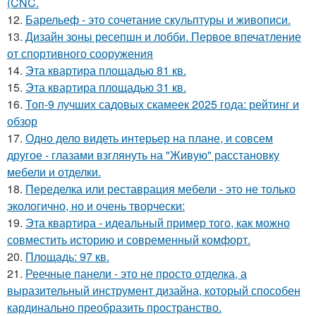
(CNC.
12.
Барельеф - это сочетание скульптуры и живописи.
13.
Дизайн зоны ресепшн и лобби. Первое впечатление
от спортивного сооружения
14.
Эта квартира площадью 81 кв.
15.
Эта квартира площадью 31 кв.
16.
Топ-9 лучших садовых скамеек 2025 года: рейтинг и
обзор
17.
Одно дело видеть интерьер на плане, и совсем
другое - глазами взглянуть на "Живую" расстановку
мебели и отделки.
18.
Переделка или реставрация мебели - это не только
экологично, но и очень творчески:
19.
Эта квартира - идеальный пример того, как можно
совместить историю и современный комфорт.
20.
Площадь: 97 кв.
21.
Реечные панели - это не просто отделка, а
выразительный инструмент дизайна, который способен
кардинально преобразить пространство.