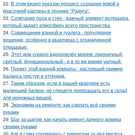
22.
В этом видео показан процесс создания яркой и
красочной картины в технике "Радуга".
23.
Сочетание пола и стен - важный элемент интерьера,
который задаёт атмосферу всего пространства.
24.
Совмещение ванной и туалета - популярное
решение, особенно в квартирах с ограниченной
площадью.
25.
Этот дом словно вдохновлён морем: лаконичный,
светлый, функциональный - и в то же время уютный.
26.
Проект этой ванной комнаты - настоящий пример
баланса текстур и оттенков.
27.
Таким образом, если в вашей квартире есть
маленький балкон, не спешите превращать его в склад
для ненужных вещей.
28.
Экономим на ремонте: как сделать всё своими
руками
29.
Шаг за шагом: как начать ремонт дачного домика
своими руками
30.
Как я сама справилась с ремонтом за два месяца