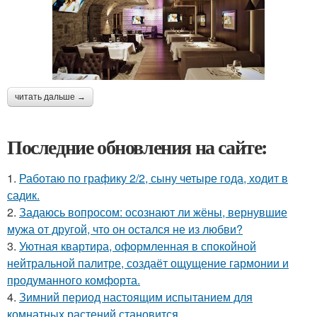
читать дальше →
Последние обновления на сайте:
1.
Работаю по графику 2/2, сыну четыре года, ходит в
садик.
2.
Задаюсь вопросом: осознают ли жёны, вернувшие
мужа от другой, что он остался не из любви?
3.
Уютная квартира, оформленная в спокойной
нейтральной палитре, создаёт ощущение гармонии и
продуманного комфорта.
4.
Зимний период настоящим испытанием для
комнатных растений становится.