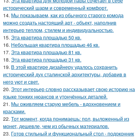
13.
Эта квартира для молодой пары сочетает в себе
исторический шарм и современный комфорт.
14.
Мы показываем, как из обычного старого комода
можно создать настоящий арт - объект, наполнив
интерьер теплом, стилем и индивидуальностью.
15.
Эта квартира площадью 50 кв.
16.
Небольшая квартира площадью 46 кв.
17.
Эта квартира площадью 81 кв.
18.
Эта квартира площадью 31 кв.
19.
В этой квартире дизайнеру удалось сохранить
исторический дух сталинской архитектуры, добавив в
него уют и свет.
20.
Этот интерьер словно рассказывает свою историю на
языке тонких нюансов и утончённых деталей.
21.
Мы оживляем старую мебель - вдохновением и
красками.
22.
Тот момент, когда понимаешь: пол, выложенный из
монет, дешевле, чем из обычных материалов.
23.
Готов стильный и функциональный стол - подоконник