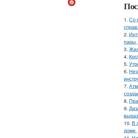
Пос
1.
Со 
справ
2.
Инт
пары,
3.
Жил
4.
Ког
5.
Утр
6.
Нез
инстр
7.
Атм
созда
8.
Пра
9.
Диз
выраз
10.
В 
доме.
11.
На