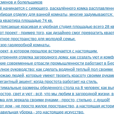
сменов и болельщиков
ё начинается с сияющего, раскалённого комка расплавленно
бирая отделку для ванной комнаты, многие задумываются:
а квартира площадью 74 кв.
трясающе красивая и удобная студия площадью всего 28 кв
от проект - пример того, как дизайнер смог превратить ква
нтное пространство для молодой семьи.
зор гардеробной комнаты.
оект, в котором прошлое встречается с настоящим.
утренняя отделка загородного дома: как создать уют и ком
кие современные отрасли промышленности работают в Бе
лное руководство: как сделать водяной теплый пол своими
ожаю людей, которые умеют творить красоту своими рукам
егантный акцент: когда простота работает на стиль.
тимальные размеры обеденного стола на 8 человек: как вы
остор, свет и уют - всё, что мы любим в загородной жизни, 
ма для зеркала своими руками - просто, стильно, с душой!
от дом - не просто жилое пространство, а настоящая истори
авильная уборка - это настоящее искусство.