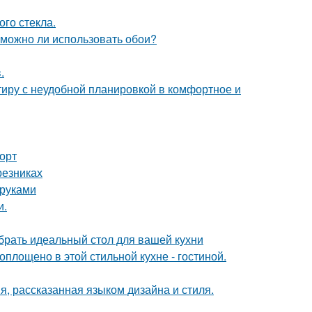
го стекла.
 можно ли использовать обои?
.
ртиру с неудобной планировкой в комфортное и
форт
резниках
 руками
и.
брать идеальный стол для вашей кухни
воплощено в этой стильной кухне - гостиной.
я, рассказанная языком дизайна и стиля.