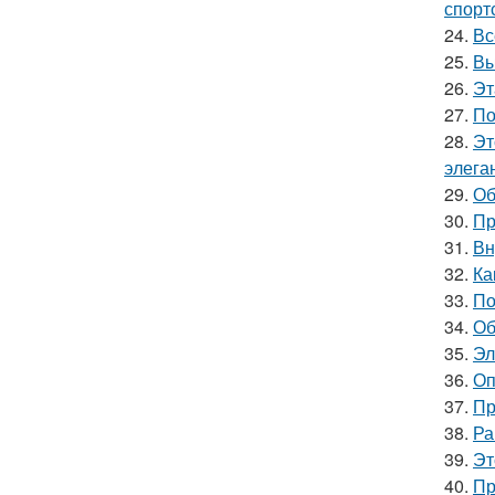
спорт
24.
Вс
25.
Вы
26.
Эт
27.
По
28.
Эт
элега
29.
Об
30.
Пр
31.
Вн
32.
Ка
33.
По
34.
Об
35.
Эл
36.
Оп
37.
Пр
38.
Ра
39.
Эт
40.
Пр