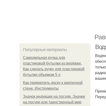
Рав
Вод
Популярные материалы
Водян
Самодельная ручка для
обесп
пластиковой бутылки из верёвки.
тольк
Как сделать ручку для пластиковой
радиа
бутылки объемом 5 л
вашем
Как прикрепить доску к кирпичной
стене. Инструменты
Преим
Перед
Значок индукции на посуде. Значки
на посуде или таинственный мир