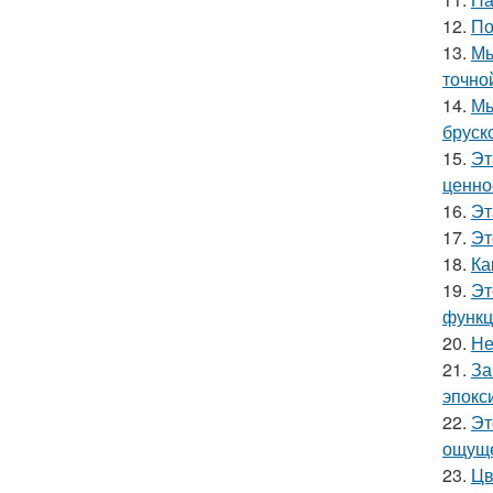
12.
По
13.
Мы
точно
14.
Мы
бруск
15.
Эт
ценно
16.
Эт
17.
Эт
18.
Ка
19.
Эт
функц
20.
Не
21.
За
эпокс
22.
Эт
ощуще
23.
Цв