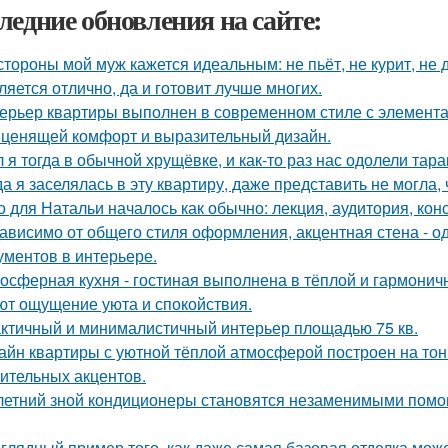
ледние обновления на сайте:
стороны мой муж кажется идеальным: не пьёт, не курит, не 
ляется отлично, да и готовит лучше многих.
ерьер квартиры выполнен в современном стиле с элемент
 ценящей комфорт и выразительный дизайн.
 я тогда в обычной хрущёвке, и как-то раз нас одолели тара
да я заселялась в эту квартиру, даже представить не могла, 
о для Натальи началось как обычно: лекция, аудитория, кон
ависимо от общего стиля оформления, акцентная стена - о
ументов в интерьере.
осферная кухня - гостиная выполнена в тёплой и гармоничн
ют ощущение уюта и спокойствия.
ктичный и минималистичный интерьер площадью 75 кв.
айн квартиры с уютной тёплой атмосферой построен на тон
ительных акцентов.
летний зной кондиционеры становятся незаменимыми помо
глядный пример того, как даже самая базовая отделка може