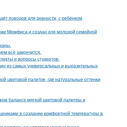
даёт поводов для ревности, с ребёнком
ами Мемфиса и создан для молодой семейной
каны.
чем всё закончится.
спекты и вопросы студентов.
дин из самых универсальных и выразительных
ой цветовой палитре, где натуральные оттенки
ком балансе мягкой цветовой палитры и
щниками в создании комфортной температуры в
т заиграть по-новому в умелых руках.