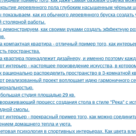
крытие деревянного пола глубоким насыщенным чёрным ц
 показываем, как из обычного деревянного бруска создать
й столярной работы.
 демонстрируем, как своими руками создать эффектную р
ов.
а компактная квартира - отличный пример того, как интерье
сть пространства.
а квартира принадлежит дизайнеру, и именно поэтому каж
от интерьер - настоящее произведение искусства, в которо
к рационально распределить пространство в 3-комнатной к
от реализованный проект воплощает идею гармоничного сем
иональностью.
большая студия площадью 29 кв.
вораживающий процесс создания стола в стиле "Река" с ис
идной смолы.
от интерьер - прекрасный пример того, как можно соединит
нием домашнего тепла и уюта.
етовая психология в спортивных интерьерах. Как цвета вли