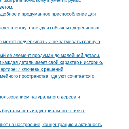
ветом.
 удобное и продуманное приспособление для
ождественскую звезду из обычных деревянных
р может подчёркивать, а не затмевать главную
дый её элемент продуман до малейшей детали.
м каждая деталь имеет свой характер и историю.
вартире: 7 ключевых решений
ейного пространства, где уют сочетается с
пользованием натурального дерева и
ь брутальность индустриального стиля с
яют на настроение, концентрацию и активность