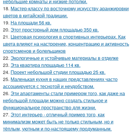
небольшие комнаты и низкие потолки.
18.
Мастер-классу по восточному искусству аранжировки
цветов в китайской традиции.
19.
На площади 56 кв.
20.
Этот просторный дом площадью 350 кв.
21.
Цветовая психология в спортивных интерьерах. Как
цвета влияют на настроение, концентрацию и активность
спортсменов и болельщиков
22.
Экологичные и устойчивые материалы в отделке
23.
Эта квартира площадью 114 кв.
24.
Проект небольшой студии площадью 25 кв.
25.
Маленькая кухня в наших представлениях часто
ассоциируется с теснотой и неудобством.
26.
Эти апартаменты стали примером того, как даже на
небольшой площади можно создать стильное и
функциональное пространство для жизни.
27.
Этот интерьер - отличный пример того, как
минимализм может быть не только стильным, но и
тёплым, уютным и по-настоящему продуманным.