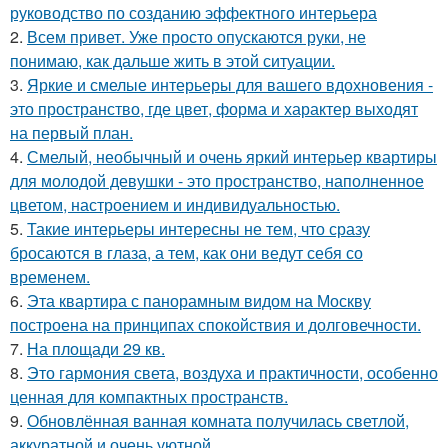
руководство по созданию эффектного интерьера
2.
Всем привет. Уже просто опускаются руки, не
понимаю, как дальше жить в этой ситуации.
3.
Яркие и смелые интерьеры для вашего вдохновения -
это пространство, где цвет, форма и характер выходят
на первый план.
4.
Смелый, необычный и очень яркий интерьер квартиры
для молодой девушки - это пространство, наполненное
цветом, настроением и индивидуальностью.
5.
Такие интерьеры интересны не тем, что сразу
бросаются в глаза, а тем, как они ведут себя со
временем.
6.
Эта квартира с панорамным видом на Москву
построена на принципах спокойствия и долговечности.
7.
На площади 29 кв.
8.
Это гармония света, воздуха и практичности, особенно
ценная для компактных пространств.
9.
Обновлённая ванная комната получилась светлой,
аккуратной и очень уютной.