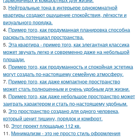
гармоничных и комфортных для жизни.
3.
Нейтральные тона в интерьере однокомнатной
квартиры создают ощущение спокойствия, лёгкости и
визуального порядка.
4.
Пример того, как продуманная планировка способна
раскрыть потенциал пространства.
5.
Эта квартира - пример того, как элегантная классика
может звучать легко и современно даже на небольшой
площади.
6.
Пример того, как продуманность и спокойная эстетика
могут создать по-настоящему семейную атмосферу.
7.
Пример того, как даже компактное пространство
может стать полноценным и очень удобным для жизни.
8.
Пример того, как даже небольшое пространство может
заиграть характером и стать по-настоящему удобным.
9.
Это пространство создано для одного человека,
который ценит тишину, порядок и комфорт.
10.
Этот проект площадью 112 кв.
11.
Минимализм - это не просто стиль оформления