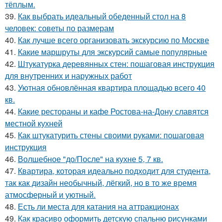
тёплым.
39.
Как выбрать идеальный обеденный стол на 8
человек: советы по размерам
40.
Как лучше всего организовать экскурсию по Москве
41.
Какие маршруты для экскурсий самые популярные
42.
Штукатурка деревянных стен: пошаговая инструкция
для внутренних и наружных работ
43.
Уютная обновлённая квартира площадью всего 40
кв.
44.
Какие рестораны и кафе Ростова-на-Дону славятся
местной кухней
45.
Как штукатурить стены своими руками: пошаговая
инструкция
46.
Волшебное "до/После" на кухне 5, 7 кв.
47.
Квартира, которая идеально подходит для студента,
так как дизайн необычный, лёгкий, но в то же время
атмосферный и уютный.
48.
Есть ли места для катания на аттракционах
49.
Как красиво оформить детскую спальню рисунками