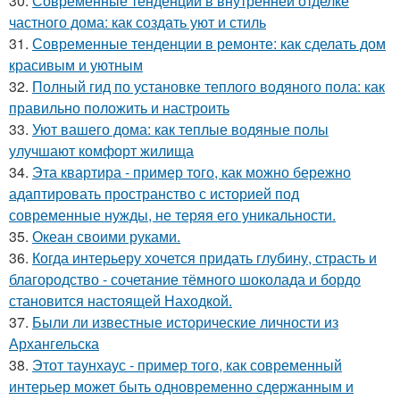
30.
Современные тенденции в внутренней отделке
частного дома: как создать уют и стиль
31.
Современные тенденции в ремонте: как сделать дом
красивым и уютным
32.
Полный гид по установке теплого водяного пола: как
правильно положить и настроить
33.
Уют вашего дома: как теплые водяные полы
улучшают комфорт жилища
34.
Эта квартира - пример того, как можно бережно
адаптировать пространство с историей под
современные нужды, не теряя его уникальности.
35.
Океан своими руками.
36.
Когда интерьеру хочется придать глубину, страсть и
благородство - сочетание тёмного шоколада и бордо
становится настоящей Находкой.
37.
Были ли известные исторические личности из
Архангельска
38.
Этот таунхаус - пример того, как современный
интерьер может быть одновременно сдержанным и