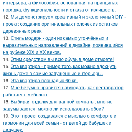
интерьера, а философия, основанная на принципах
порядка, функциональности и отказа от излишеств.
12.
Мы демонстрируем креативный и экологичный DIY -
проект: создание оригинальных полочек из остатков
деревянных реек.
13.
Стиль модерн - один из самых утончённых и
выразительных направлений в дизайне, появившийся
на рубеже XIX и XX веков.
14.
Этим средством вы всю обувь в доме отмоете!
15.
Эта квартира - пример того, как можно вдохнуть
жизнь даже в самые запущенные интерьеры.
16.
Эта квартира площадью 60 кв.
17.
Мне безумно нравится наблюдать, как реставратор
работает с мебелью.
18.
Выбирая отделку для ванной комнаты, многие
задумываются: можно ли использовать обои?
19.
Этот проект создавался с мыслью о комфорте и
гармонии для всей семьи - от детей до бабушек и
дедушек.