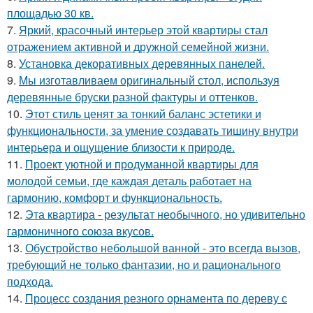
площадью 30 кв.
7.
Яркий, красочный интерьер этой квартиры стал
отражением активной и дружной семейной жизни.
8.
Установка декоративных деревянных панелей.
9.
Мы изготавливаем оригинальный стол, используя
деревянные бруски разной фактуры и оттенков.
10.
Этот стиль ценят за тонкий баланс эстетики и
функциональности, за умение создавать тишину внутри
интерьера и ощущение близости к природе.
11.
Проект уютной и продуманной квартиры для
молодой семьи, где каждая деталь работает на
гармонию, комфорт и функциональность.
12.
Эта квартира - результат необычного, но удивительно
гармоничного союза вкусов.
13.
Обустройство небольшой ванной - это всегда вызов,
требующий не только фантазии, но и рационального
подхода.
14.
Процесс создания резного орнамента по дереву с