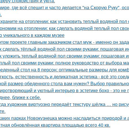
феру спокойствия и уюта.
мире, где всё спешит и часто делается "на Скорую Руку", осо
.
храните на отоплении: как установить теплый водяной пол
ономим на отоплении: как сделать водяной теплый пол сво
о уникального в каждом музее
этом проекте главным заказчиком стал муж - именно он за
к сделать тёплый водяной пол своими руками: пошаговая и
к уложить теплый водяной пол своими руками: пошаговая и
плый пол своими руками: полное руководство от выбора ма
еденный стол на 8 персон: оптимальные размеры для ком
гкость, естественность и деликатная эстетика - всё это со
кой размер обеденного стола вам нужен? Выбор правильно
иротворяющий и уютный интерьер в эстетике бохо - это не п
днее, ближе к себе.
гда художник виртуозно передаёт текстуру шёлка … но рисует
те.
каких парках Новокузнецка можно насладиться природой и
тная обновлённая квартира площадью всего 40 кв.