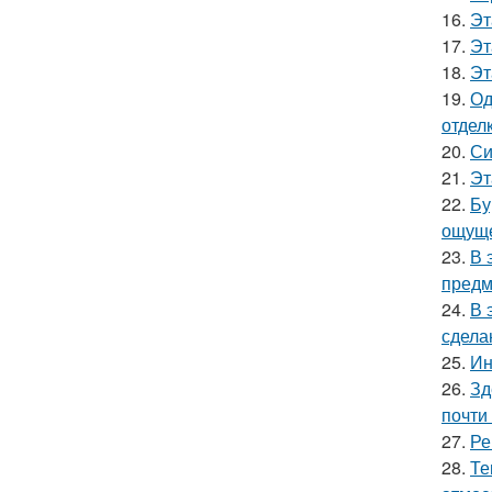
16.
Эт
17.
Эт
18.
Эт
19.
Од
отделк
20.
Си
21.
Эт
22.
Бу
ощуще
23.
В 
предм
24.
В 
сдела
25.
Ин
26.
Зд
почти
27.
Ре
28.
Те