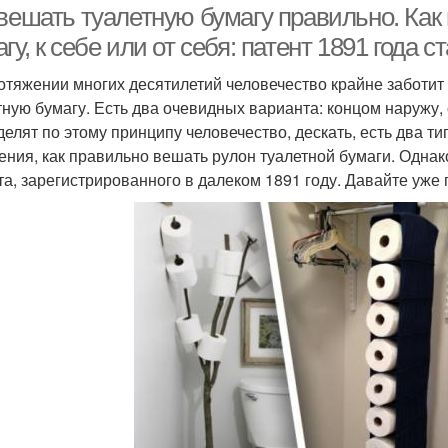
 вешать туалетную бумагу правильно. Как
гу, к себе или от себя: патент 1891 года с
отяжении многих десятилетий человечество крайне заботит
тную бумагу. Есть два очевидных варианта: концом наружу, 
делят по этому принципу человечество, дескать, есть два т
ения, как правильно вешать рулон туалетной бумаги. Одна
та, зарегистрированного в далеком 1891 году. Давайте уже 