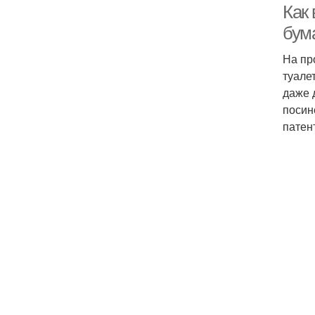
Как
бума
На пр
туале
даже 
посин
патен