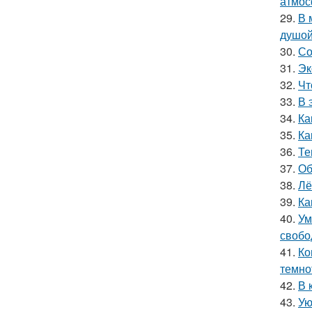
атмос
29.
В 
душой
30.
Со
31.
Эк
32.
Чт
33.
В 
34.
Ка
35.
Ка
36.
Те
37.
Об
38.
Лё
39.
Ка
40.
Ум
свобо
41.
Ко
темно
42.
В 
43.
Ую