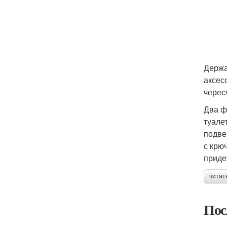
Держа
аксес
черес
Два ф
туале
подве
с крю
приде
читат
Пос