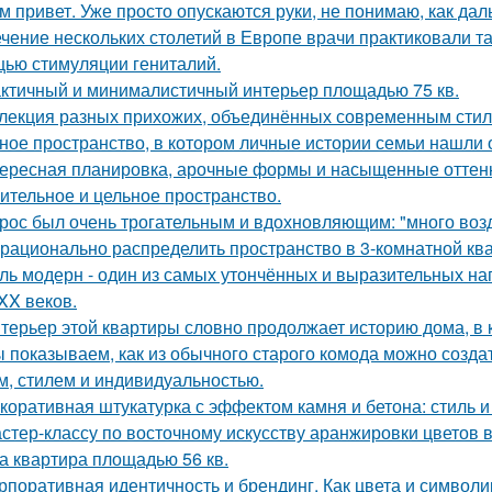
м привет. Уже просто опускаются руки, не понимаю, как дал
ечение нескольких столетий в Европе врачи практиковали т
ью стимуляции гениталий.
ктичный и минималистичный интерьер площадью 75 кв.
лекция разных прихожих, объединённых современным стиле
ное пространство, в котором личные истории семьи нашли 
ересная планировка, арочные формы и насыщенные оттенк
ительное и цельное пространство.
рос был очень трогательным и вдохновляющим: "много возду
 рационально распределить пространство в 3-комнатной кв
ль модерн - один из самых утончённых и выразительных н
 XX веков.
терьер этой квартиры словно продолжает историю дома, в 
 показываем, как из обычного старого комода можно создат
м, стилем и индивидуальностью.
коративная штукатурка с эффектом камня и бетона: стиль и
стер-классу по восточному искусству аранжировки цветов в
а квартира площадью 56 кв.
рпоративная идентичность и брендинг. Как цвета и символи