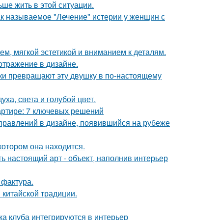
ьше жить в этой ситуации.
ак называемое "Лечение" истерии у женщин с
м, мягкой эстетикой и вниманием к деталям.
отражение в дизайне.
и превращают эту двушку в по-настоящему
ха, света и голубой цвет.
артире: 7 ключевых решений
аправлений в дизайне, появившийся на рубеже
котором она находится.
ь настоящий арт - объект, наполнив интерьер
 фактура.
 китайской традиции.
ка клуба интегрируются в интерьер