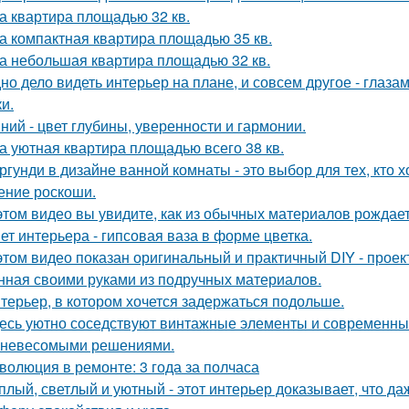
а квартира площадью 32 кв.
а компактная квартира площадью 35 кв.
а небольшая квартира площадью 32 кв.
но дело видеть интерьер на плане, и совсем другое - глаза
и.
ний - цвет глубины, уверенности и гармонии.
а уютная квартира площадью всего 38 кв.
ргунди в дизайне ванной комнаты - это выбор для тех, кто х
ние роскоши.
этом видео вы увидите, как из обычных материалов рожда
ет интерьера - гипсовая ваза в форме цветка.
этом видео показан оригинальный и практичный DIY - прое
нная своими руками из подручных материалов.
терьер, в котором хочется задержаться подольше.
есь уютно соседствуют винтажные элементы и современный
 невесомыми решениями.
волюция в ремонте: 3 года за полчаса
плый, светлый и уютный - этот интерьер доказывает, что д