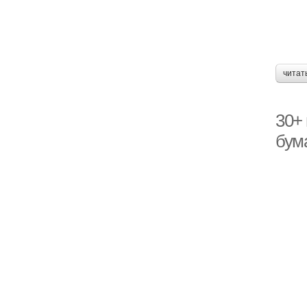
читат
30+
бум