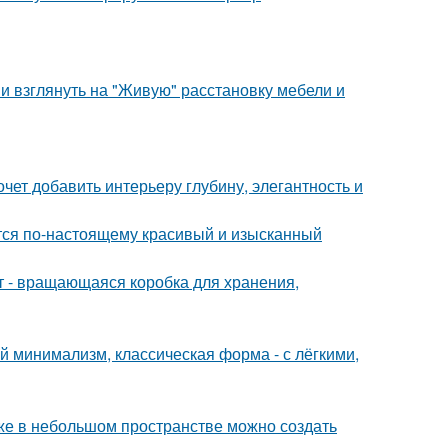
ми взглянуть на "Живую" расстановку мебели и
очет добавить интерьеру глубину, элегантность и
ется по-настоящему красивый и изысканный
кт - вращающаяся коробка для хранения,
 минимализм, классическая форма - с лёгкими,
аже в небольшом пространстве можно создать