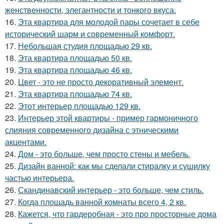
женственности, элегантности и тонкого вкуса.
16.
Эта квартира для молодой пары сочетает в себе
исторический шарм и современный комфорт.
17.
Небольшая студия площадью 29 кв.
18.
Эта квартира площадью 50 кв.
19.
Эта квартира площадью 46 кв.
20.
Цвет - это не просто декоративный элемент.
21.
Эта квартира площадью 74 кв.
22.
Этот интерьер площадью 129 кв.
23.
Интерьер этой квартиры - пример гармоничного
слияния современного дизайна с этническими
акцентами.
24.
Дом - это больше, чем просто стены и мебель.
25.
Дизайн ванной: как мы сделали стиралку и сушилку
частью интерьера.
26.
Скандинавский интерьер - это больше, чем стиль.
27.
Когда площадь ванной комнаты всего 4, 2 кв.
28.
Кажется, что гардеробная - это про просторные дома