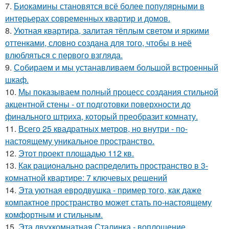
7.
Биокамины становятся всё более популярными в
интерьерах современных квартир и домов.
8.
Уютная квартира, залитая тёплым светом и яркими
оттенками, словно создана для того, чтобы в неё
влюбляться с первого взгляда.
9.
Собираем и мы устанавливаем большой встроенный
шкаф.
10.
Мы показываем полный процесс создания стильной
акцентной стены - от подготовки поверхности до
финального штриха, который преобразит комнату.
11.
Всего 25 квадратных метров, но внутри - по-
настоящему уникальное пространство.
12.
Этот проект площадью 112 кв.
13.
Как рационально распределить пространство в 3-
комнатной квартире: 7 ключевых решений
14.
Эта уютная евродвушка - пример того, как даже
компактное пространство может стать по-настоящему
комфортным и стильным.
15.
Эта двухкомнатная Сталинка - воплощение