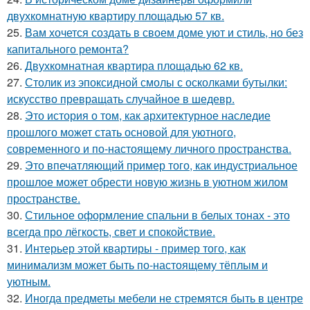
двухкомнатную квартиру площадью 57 кв.
25.
Вам хочется создать в своем доме уют и стиль, но без
капитального ремонта?
26.
Двухкомнатная квартира площадью 62 кв.
27.
Столик из эпоксидной смолы с осколками бутылки:
искусство превращать случайное в шедевр.
28.
Это история о том, как архитектурное наследие
прошлого может стать основой для уютного,
современного и по-настоящему личного пространства.
29.
Это впечатляющий пример того, как индустриальное
прошлое может обрести новую жизнь в уютном жилом
пространстве.
30.
Стильное оформление спальни в белых тонах - это
всегда про лёгкость, свет и спокойствие.
31.
Интерьер этой квартиры - пример того, как
минимализм может быть по-настоящему тёплым и
уютным.
32.
Иногда предметы мебели не стремятся быть в центре