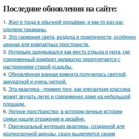
Последние обновления на сайте:
1.
Жил я тогда в обычной хрущёвке, и как-то раз нас
одолели тараканы.
2.
Это гармония света, воздуха и практичности, особенно
ценная для компактных пространств.
3.
Интерьер задумывался как место отдыха и уюта, где
современный комфорт деликатно переплетается с
настроением старой усадьбы.
4.
Обновлённая ванная комната получилась светлой,
аккуратной и очень уютной.
5.
Эта квартира - пример того, как элегантная классика
может звучать легко и современно даже на небольшой
площади.
6.
Уютное пространство, в котором личные истории
семьи нашли отражение в дизайне.
7.
Оригинальный интерьер квартиры, созданной для
краткосрочной аренды, сразу выделяется своим