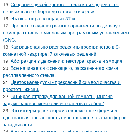
15.
Создание дизайнерского стеллажа из дерева - от
первых шагов сборки до готового изделия.
16.
Эта квартира площадью 37 кв.
17.
Процесс создания резного орнамента по дереву с
помощью станка с числовым программным управлением
(CNC.
18.
Как рационально распределить пространство в 3-
комнатной квартире: 7 ключевых решений
19.
Абстракция в движении: текстура, краска и эмоция.
20.
Всё начинается с сияющего, раскалённого комка
расплавленного стекла.
21.
Цветок календулы - прекрасный символ счастья и
простоты жизни.
22.
Выбирая отделку для ванной комнаты, многие
задумываются: можно ли использовать обои?
23.
Это интерьер, в котором современные формы и
сдержанная элегантность переплетаются с атмосферой
загадочности.
24.
В историческом доме дизайнеры оформили