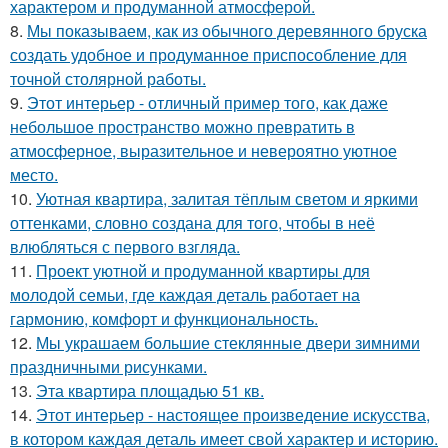
характером и продуманной атмосферой.
8.
Мы показываем, как из обычного деревянного бруска
создать удобное и продуманное приспособление для
точной столярной работы.
9.
Этот интерьер - отличный пример того, как даже
небольшое пространство можно превратить в
атмосферное, выразительное и невероятно уютное
место.
10.
Уютная квартира, залитая тёплым светом и яркими
оттенками, словно создана для того, чтобы в неё
влюбляться с первого взгляда.
11.
Проект уютной и продуманной квартиры для
молодой семьи, где каждая деталь работает на
гармонию, комфорт и функциональность.
12.
Мы украшаем большие стеклянные двери зимними
праздничными рисунками.
13.
Эта квартира площадью 51 кв.
14.
Этот интерьер - настоящее произведение искусства,
в котором каждая деталь имеет свой характер и историю.