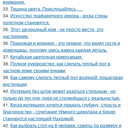
внимания.
33.
Тишина цвета. Прислушайтесь ….
34.
Искусство трафаретного декора - когда стены
полотном становятся.
35.
Этот загородный дом - не просто место, это
настроение.
36.
Прихожая и коридор - это первое, что видят гости и
домочадцы, поэтому здесь важна каждая деталь.
37.
Китайская цветочная композиция.
38.
Полное руководство: как сделать теплый пол в
частном доме своими руками
39.
Как самому сделать теплый пол водяной: пошаговая
инструкция
40.
Интерьер без штор может казаться стильным - но
только до тех пор, пока не столкнёшься с реальностью.
41.
Когда интерьеру хочется придать глубину, страсть и
благородство - сочетание тёмного шоколада и бордо
становится настоящей Находкой.
42.
Как выбрать стол на 8 человек: советы по размеру и