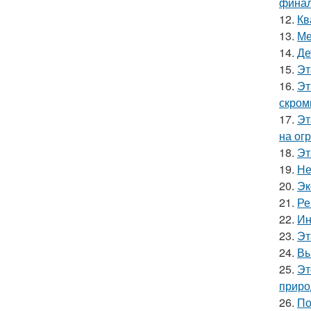
финал
12.
Кв
13.
Ме
14.
Де
15.
Эт
16.
Эт
скром
17.
Эт
на ог
18.
Эт
19.
Не
20.
Эк
21.
Ре
22.
Ин
23.
Эт
24.
Вы
25.
Эт
приро
26.
По