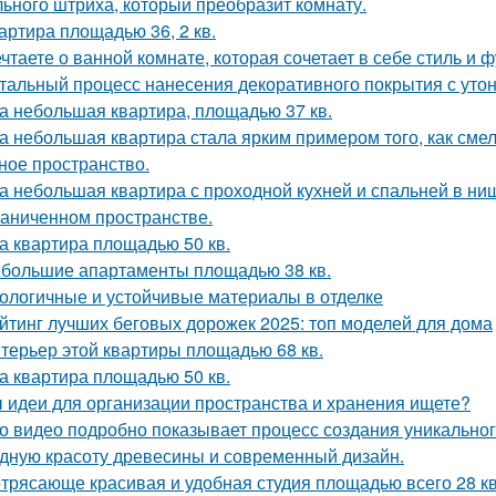
ьного штриха, который преобразит комнату.
артира площадью 36, 2 кв.
чтаете о ванной комнате, которая сочетает в себе стиль и
тальный процесс нанесения декоративного покрытия с ут
а небольшая квартира, площадью 37 кв.
а небольшая квартира стала ярким примером того, как сме
ное пространство.
а небольшая квартира с проходной кухней и спальней в н
раниченном пространстве.
а квартира площадью 50 кв.
большие апартаменты площадью 38 кв.
ологичные и устойчивые материалы в отделке
йтинг лучших беговых дорожек 2025: топ моделей для дома
терьер этой квартиры площадью 68 кв.
а квартира площадью 50 кв.
 идеи для организации пространства и хранения ищете?
о видео подробно показывает процесс создания уникального
дную красоту древесины и современный дизайн.
трясающе красивая и удобная студия площадью всего 28 кв