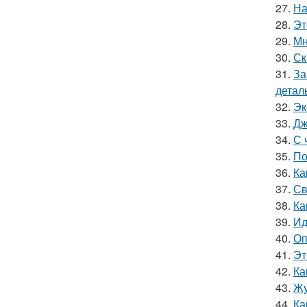
27.
На
28.
Эт
29.
Мн
30.
Ск
31.
За
детал
32.
Эк
33.
Дж
34.
С 
35.
По
36.
Ка
37.
Св
38.
Ка
39.
Ид
40.
Оп
41.
Эт
42.
Ка
43.
Жу
44.
Ка