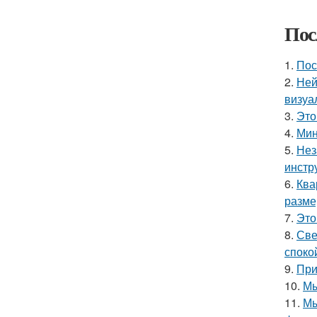
Пос
1.
Пос
2.
Ней
визуа
3.
Это
4.
Мин
5.
Нез
инстр
6.
Ква
разме
7.
Это
8.
Све
споко
9.
При
10.
Мы
11.
Мы