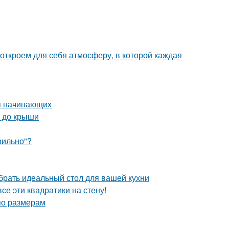
 откроем для себя атмосферу, в которой каждая
ля начинающих
а до крыши
рильно"?
брать идеальный стол для вашей кухни
се эти квадратики на стену!
по размерам