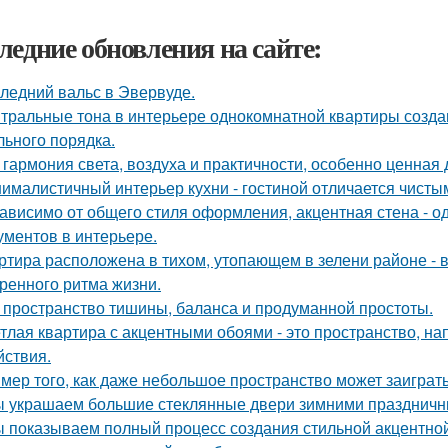
ледние обновления на сайте:
ледний вальс в Эвервуде.
тральные тона в интерьере однокомнатной квартиры созда
льного порядка.
 гармония света, воздуха и практичности, особенно ценная
ималистичный интерьер кухни - гостиной отличается чист
ависимо от общего стиля оформления, акцентная стена - о
ументов в интерьере.
ртира расположена в тихом, утопающем в зелени районе - 
ренного ритма жизни.
 пространство тишины, баланса и продуманной простоты.
тлая квартира с акцентными обоями - это пространство, н
йствия.
мер того, как даже небольшое пространство может заиграт
 украшаем большие стеклянные двери зимними праздничн
 показываем полный процесс создания стильной акцентной 