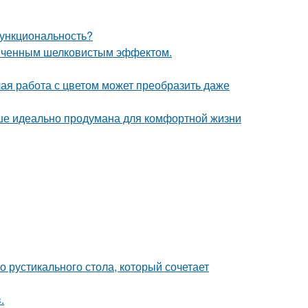
 функциональность?
онченным шелковистым эффектом.
лая работа с цветом может преобразить даже
ише идеально продумана для комфортной жизни
 рустикального стола, который сочетает
.