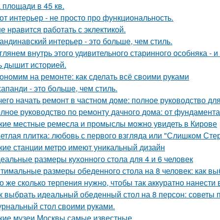
 площади в 45 кв.
от интерьер - не просто про функциональность.
е нравится работать с эклектикой.
андинавский интерьер - это больше, чем стиль.
глянем внутрь этого удивительного старинного особняка - и
ь дышит историей.
ономим на ремонте: как сделать всё своими руками
апанди - это больше, чем стиль.
чего начать ремонт в частном доме: полное руководство д
лное руководство по ремонту дачного дома: от фундамент
кие местные ремесла и промыслы можно увидеть в Кирове
етлая плитка: любовь с первого взгляда или "Слишком Сте
кие станции метро имеют уникальный дизайн
еальные размеры кухонного стола для 4 и 6 человек
тимальные размеры обеденного стола на 8 человек: как вы
о же сколько терпения нужно, чтобы так аккуратно нанести в
к выбрать идеальный обеденный стол на 8 персон: советы 
рнальный стол своими руками.
кие музеи Москвы самые известные