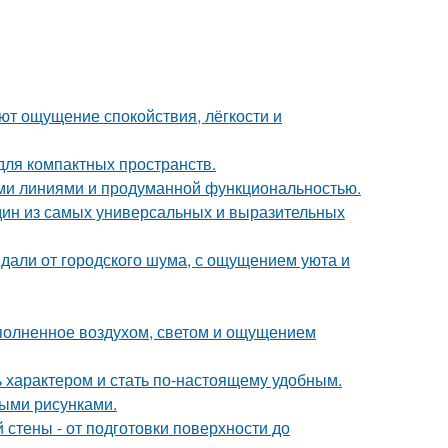
ют ощущение спокойствия, лёгкости и
 для компактных пространств.
ыми линиями и продуманной функциональностью.
дин из самых универсальных и выразительных
вдали от городского шума, с ощущением уюта и
аполненное воздухом, светом и ощущением
ь характером и стать по-настоящему удобным.
ыми рисунками.
стены - от подготовки поверхности до