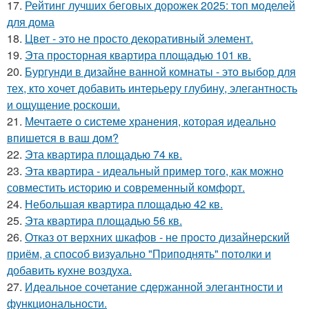
17.
Рейтинг лучших беговых дорожек 2025: топ моделей
для дома
18.
Цвет - это не просто декоративный элемент.
19.
Эта просторная квартира площадью 101 кв.
20.
Бургунди в дизайне ванной комнаты - это выбор для
тех, кто хочет добавить интерьеру глубину, элегантность
и ощущение роскоши.
21.
Мечтаете о системе хранения, которая идеально
впишется в ваш дом?
22.
Эта квартира площадью 74 кв.
23.
Эта квартира - идеальный пример того, как можно
совместить историю и современный комфорт.
24.
Небольшая квартира площадью 42 кв.
25.
Эта квартира площадью 56 кв.
26.
Отказ от верхних шкафов - не просто дизайнерский
приём, а способ визуально "Приподнять" потолки и
добавить кухне воздуха.
27.
Идеальное сочетание сдержанной элегантности и
функциональности.