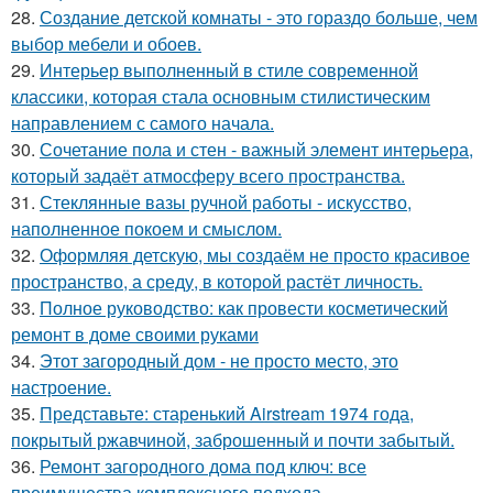
28.
Создание детской комнаты - это гораздо больше, чем
выбор мебели и обоев.
29.
Интерьер выполненный в стиле современной
классики, которая стала основным стилистическим
направлением с самого начала.
30.
Сочетание пола и стен - важный элемент интерьера,
который задаёт атмосферу всего пространства.
31.
Стеклянные вазы ручной работы - искусство,
наполненное покоем и смыслом.
32.
Оформляя детскую, мы создаём не просто красивое
пространство, а среду, в которой растёт личность.
33.
Полное руководство: как провести косметический
ремонт в доме своими руками
34.
Этот загородный дом - не просто место, это
настроение.
35.
Представьте: старенький Airstream 1974 года,
покрытый ржавчиной, заброшенный и почти забытый.
36.
Ремонт загородного дома под ключ: все
преимущества комплексного подхода