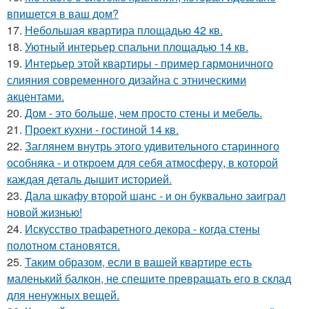
впишется в ваш дом?
17.
Небольшая квартира площадью 42 кв.
18.
Уютный интерьер спальни площадью 14 кв.
19.
Интерьер этой квартиры - пример гармоничного
слияния современного дизайна с этническими
акцентами.
20.
Дом - это больше, чем просто стены и мебель.
21.
Проект кухни - гостиной 14 кв.
22.
Заглянем внутрь этого удивительного старинного
особняка - и откроем для себя атмосферу, в которой
каждая деталь дышит историей.
23.
Дала шкафу второй шанс - и он буквально заиграл
новой жизнью!
24.
Искусство трафаретного декора - когда стены
полотном становятся.
25.
Таким образом, если в вашей квартире есть
маленький балкон, не спешите превращать его в склад
для ненужных вещей.