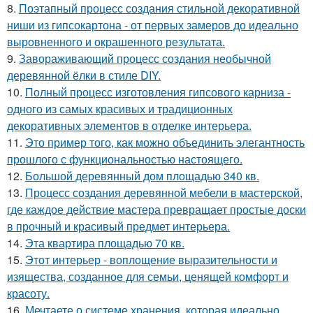
8.
Поэтапный процесс создания стильной декоративной
ниши из гипсокартона - от первых замеров до идеально
выровненного и окрашенного результата.
9.
Завораживающий процесс создания необычной
деревянной ёлки в стиле DIY.
10.
Полный процесс изготовления гипсового карниза -
одного из самых красивых и традиционных
декоративных элементов в отделке интерьера.
11.
Это пример того, как можно объединить элегантность
прошлого с функциональностью настоящего.
12.
Большой деревянный дом площадью 340 кв.
13.
Процесс создания деревянной мебели в мастерской,
где каждое действие мастера превращает простые доски
в прочный и красивый предмет интерьера.
14.
Эта квартира площадью 70 кв.
15.
Этот интерьер - воплощение выразительности и
изящества, созданное для семьи, ценящей комфорт и
красоту.
16.
Мечтаете о системе хранения, которая идеально