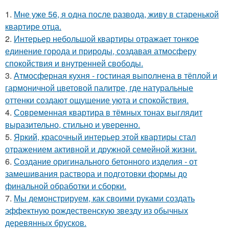
1.
Мне уже 56, я одна после развода, живу в старенькой
квартире отца.
2.
Интерьер небольшой квартиры отражает тонкое
единение города и природы, создавая атмосферу
спокойствия и внутренней свободы.
3.
Атмосферная кухня - гостиная выполнена в тёплой и
гармоничной цветовой палитре, где натуральные
оттенки создают ощущение уюта и спокойствия.
4.
Современная квартира в тёмных тонах выглядит
выразительно, стильно и уверенно.
5.
Яркий, красочный интерьер этой квартиры стал
отражением активной и дружной семейной жизни.
6.
Создание оригинального бетонного изделия - от
замешивания раствора и подготовки формы до
финальной обработки и сборки.
7.
Мы демонстрируем, как своими руками создать
эффектную рождественскую звезду из обычных
деревянных брусков.