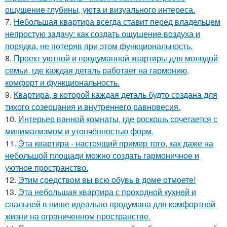
ощущение глубины, уюта и визуального интереса.
7.
Небольшая квартира всегда ставит перед владельцем
непростую задачу: как создать ощущение воздуха и
порядка, не потеряв при этом функциональность.
8.
Проект уютной и продуманной квартиры для молодой
семьи, где каждая деталь работает на гармонию,
комфорт и функциональность.
9.
Квартира, в которой каждая деталь будто создана для
тихого созерцания и внутреннего равновесия.
10.
Интерьер ванной комнаты, где роскошь сочетается с
минимализмом и утончённостью форм.
11.
Эта квартира - настоящий пример того, как даже на
небольшой площади можно создать гармоничное и
уютное пространство.
12.
Этим средством вы всю обувь в доме отмоете!
13.
Эта небольшая квартира с проходной кухней и
спальней в нише идеально продумана для комфортной
жизни на ограниченном пространстве.