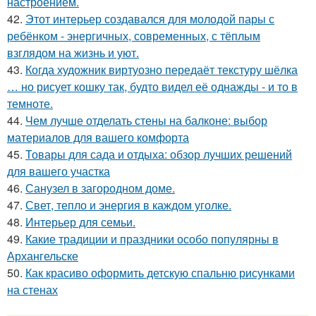
настроением.
42.
Этот интерьер создавался для молодой пары с
ребёнком - энергичных, современных, с тёплым
взглядом на жизнь и уют.
43.
Когда художник виртуозно передаёт текстуру шёлка
… но рисует кошку так, будто видел её однажды - и то в
темноте.
44.
Чем лучше отделать стены на балконе: выбор
материалов для вашего комфорта
45.
Товары для сада и отдыха: обзор лучших решений
для вашего участка
46.
Санузел в загородном доме.
47.
Свет, тепло и энергия в каждом уголке.
48.
Интерьер для семьи.
49.
Какие традиции и праздники особо популярны в
Архангельске
50.
Как красиво оформить детскую спальню рисунками
на стенах