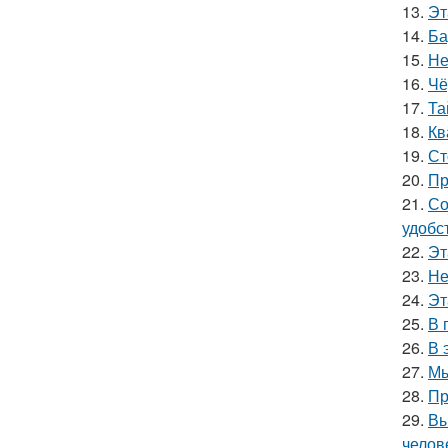
13.
Эт
14.
Ба
15.
Не
16.
Чё
17.
Та
18.
Кв
19.
Ст
20.
Пр
21.
Со
удобс
22.
Эт
23.
Не
24.
Эт
25.
В 
26.
В 
27.
Мы
28.
Пр
29.
Вы
челов