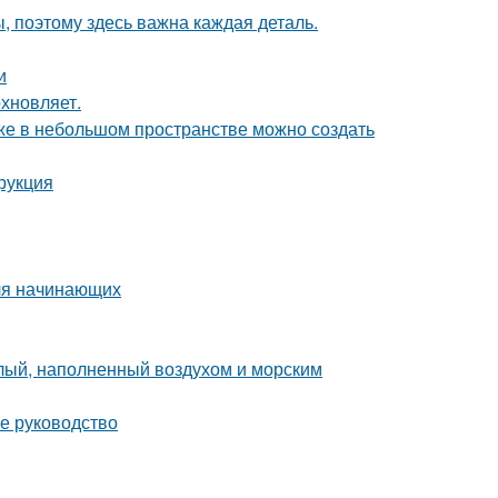
ы, поэтому здесь важна каждая деталь.
и
хновляет.
аже в небольшом пространстве можно создать
рукция
для начинающих
тлый, наполненный воздухом и морским
е руководство