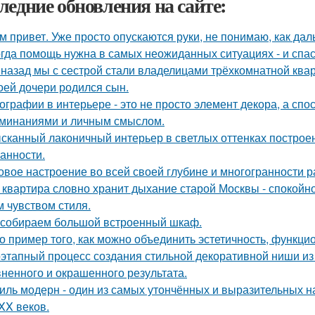
ледние обновления на сайте:
м привет. Уже просто опускаются руки, не понимаю, как дал
гда помощь нужна в самых неожиданных ситуациях - и спас
 назад мы с сестрой стали владелицами трёхкомнатной квар
оей дочери родился сын.
ографии в интерьере - это не просто элемент декора, а сп
минаниями и личным смыслом.
сканный лаконичный интерьер в светлых оттенках построен
анности.
овое настроение во всей своей глубине и многогранности р
 квартира словно хранит дыхание старой Москвы - спокойно
м чувством стиля.
собираем большой встроенный шкаф.
о пример того, как можно объединить эстетичность, функци
этапный процесс создания стильной декоративной ниши из 
ненного и окрашенного результата.
иль модерн - один из самых утончённых и выразительных 
 XX веков.