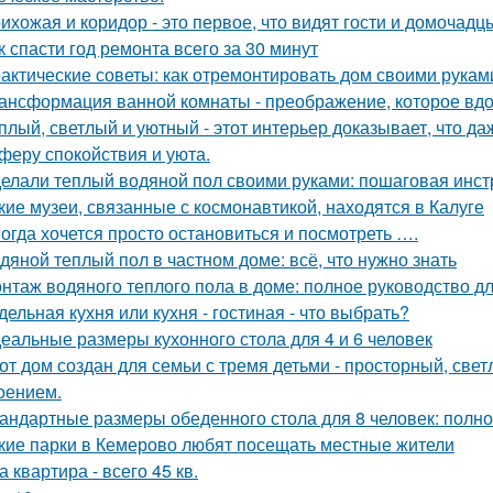
ихожая и коридор - это первое, что видят гости и домочадц
к спасти год ремонта всего за 30 минут
актические советы: как отремонтировать дом своими рукам
ансформация ванной комнаты - преображение, которое вдо
плый, светлый и уютный - этот интерьер доказывает, что д
феру спокойствия и уюта.
елали теплый водяной пол своими руками: пошаговая инст
кие музеи, связанные с космонавтикой, находятся в Калуге
огда хочется просто остановиться и посмотреть ….
дяной теплый пол в частном доме: всё, что нужно знать
нтаж водяного теплого пола в доме: полное руководство 
дельная кухня или кухня - гостиная - что выбрать?
еальные размеры кухонного стола для 4 и 6 человек
от дом создан для семьи с тремя детьми - просторный, све
оением.
андартные размеры обеденного стола для 8 человек: полно
кие парки в Кемерово любят посещать местные жители
а квартира - всего 45 кв.