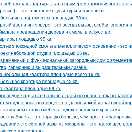
а небольшая квартира стала примером гармоничного сочета
рельеф - это сочетание скульптуры и живописи.
большие апартаменты площадью 38 кв.
рный цвет в интерьере - это всегда вызов, особая энергия 
ймлапс превращения дерева и смолы в искусство.
артира площадью 95 кв.
ол из эпоксидной смолы в металлическом основании - это н
оект небольшой студии площадью 25 кв.
временный и функциональный загородный дом с элементами
тво, гармонию и выразительный дизайн.
а небольшая квартира площадью всего 16 кв.
большая квартира площадью 42 кв.
а квартира площадью 56 кв.
последние годы всё больше людей осознанно отказываются 
этом видео показан процесс создания яркой и красочной кар
 оживляем старую мебель - вдохновением и красками.
оект кабинета - это гораздо больше, чем просто планировк
дувание стеклянной вазы из мюррины - это настоящее волше
еческое мастерство.