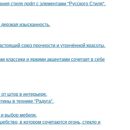
ния стиля лофт с элементами "Русского Стиля".
и дерзкая изысканность.
астоящий союз прочности и утончённой красоты.
 классики и яркими акцентами сочетает в себе
от штор в интерьере.
тины в технике "Радуга".
а и выбор мебели.
бство, в котором сочетаются огонь, стекло и