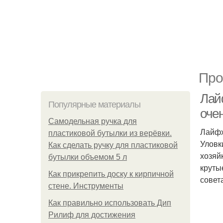
Про
Лай
Популярные материалы
оче
Самодельная ручка для
Лайфх
пластиковой бутылки из верёвки.
Уловк
Как сделать ручку для пластиковой
хозяй
бутылки объемом 5 л
круты
Как прикрепить доску к кирпичной
совет
стене. Инструменты
Как правильно использовать Дип
Рилиф для достижения