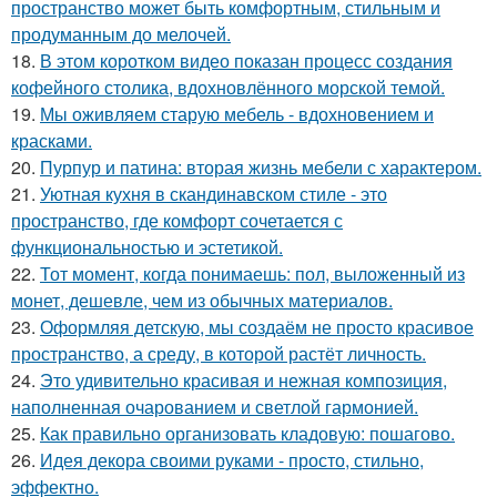
пространство может быть комфортным, стильным и
продуманным до мелочей.
18.
В этом коротком видео показан процесс создания
кофейного столика, вдохновлённого морской темой.
19.
Мы оживляем старую мебель - вдохновением и
красками.
20.
Пурпур и патина: вторая жизнь мебели с характером.
21.
Уютная кухня в скандинавском стиле - это
пространство, где комфорт сочетается с
функциональностью и эстетикой.
22.
Тот момент, когда понимаешь: пол, выложенный из
монет, дешевле, чем из обычных материалов.
23.
Оформляя детскую, мы создаём не просто красивое
пространство, а среду, в которой растёт личность.
24.
Это удивительно красивая и нежная композиция,
наполненная очарованием и светлой гармонией.
25.
Как правильно организовать кладовую: пошагово.
26.
Идея декора своими руками - просто, стильно,
эффектно.