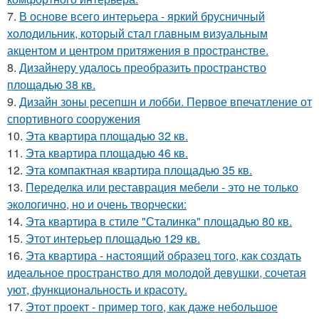
7.
В основе всего интерьера - яркий брусничный
холодильник, который стал главным визуальным
акцентом и центром притяжения в пространстве.
8.
Дизайнеру удалось преобразить пространство
площадью 38 кв.
9.
Дизайн зоны ресепшн и лобби. Первое впечатление от
спортивного сооружения
10.
Эта квартира площадью 32 кв.
11.
Эта квартира площадью 46 кв.
12.
Эта компактная квартира площадью 35 кв.
13.
Переделка или реставрация мебели - это не только
экологично, но и очень творчески:
14.
Эта квартира в стиле "Сталинка" площадью 80 кв.
15.
Этот интерьер площадью 129 кв.
16.
Эта квартира - настоящий образец того, как создать
идеальное пространство для молодой девушки, сочетая
уют, функциональность и красоту.
17.
Этот проект - пример того, как даже небольшое