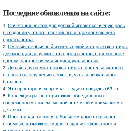
Последние обновления на сайте:
1.
Сочетания цветов для детской играют ключевую роль
в создании уютного, спокойного и вдохновляющего
пространства.
2.
Смелый, необычный и очень яркий интерьер квартиры
для молодой девушки - это пространство, наполненное
цветом, настроением и индивидуальностью.
3.
Дизайн двухкомнатной квартиры в пастельных тонах
основан на ощущении лёгкости, уюта и визуального
баланса.
4.
Эта просторная квартира - студия площадью 63 кв.
5.
Коллекция разных прихожих, объединённых
современным стилем, мягкой эстетикой и вниманием к
деталям.
6.
Просторная гостиная в большом доме открывает
огромные возможности для создания эффектного и
комфортного интерьера.