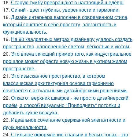
16.
Старую тумбу превращают в настоящий шедевр!
17.
Синий - цвет глубины, уверенности и гармонии.
18.
Дизайн интерьера выполнен в современном стиле,
который сочетает в себе простоту, элегантность и
функциональность.
19.
На 90 квадратных метрах дизайнеру удалось создать
пространство, наполненное светом, лёгкостью и уютом.
20.
Это впечатляющий пример того, как индустриальное
прошлое может обрести новую жизнь в уютном жилом
пространстве.
21.
Это изысканное пространство, в котором
классическая архитектурная основа гармонично
сочетается с актуальными дизайнерскими решениями.
22.
Отказ от верхних шкафов - не просто дизайнерский
приём, а способ визуально "Приподнять" потолки и
добавить кухне воздуха.
23.
Идеальное сочетание сдержанной элегантности и
функциональности.
24.
Стильное оформление спальни в белых тонах - это