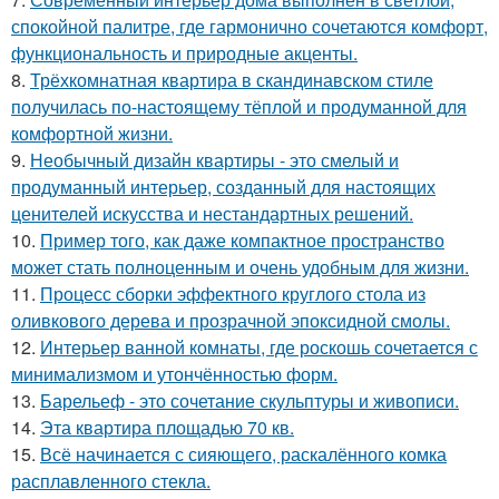
спокойной палитре, где гармонично сочетаются комфорт,
функциональность и природные акценты.
8.
Трёхкомнатная квартира в скандинавском стиле
получилась по-настоящему тёплой и продуманной для
комфортной жизни.
9.
Необычный дизайн квартиры - это смелый и
продуманный интерьер, созданный для настоящих
ценителей искусства и нестандартных решений.
10.
Пример того, как даже компактное пространство
может стать полноценным и очень удобным для жизни.
11.
Процесс сборки эффектного круглого стола из
оливкового дерева и прозрачной эпоксидной смолы.
12.
Интерьер ванной комнаты, где роскошь сочетается с
минимализмом и утончённостью форм.
13.
Барельеф - это сочетание скульптуры и живописи.
14.
Эта квартира площадью 70 кв.
15.
Всё начинается с сияющего, раскалённого комка
расплавленного стекла.