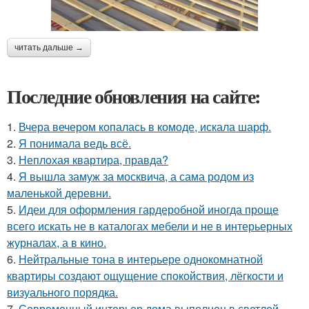
читать дальше →
Последние обновления на сайте:
1.
Вчера вечером копалась в комоде, искала шарф.
2.
Я понимала ведь всё.
3.
Неплохая квартира, правда?
4.
Я вышла замуж за москвича, а сама родом из
маленькой деревни.
5.
Идеи для оформления гардеробной иногда проще
всего искать не в каталогах мебели и не в интерьерных
журналах, а в кино.
6.
Нейтральные тона в интерьере однокомнатной
квартиры создают ощущение спокойствия, лёгкости и
визуального порядка.
7.
Современный интерьер дома выполнен в светлой,