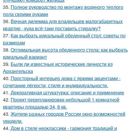
35.
Полное руководство по монтажу водяного теплого
пола своими руками
36.
Вечная дилемма для владельцев малогабаритных
квартир - куда всё-таки поставить стиралку?
37.
Как выбрать идеальный обеденный стол: советы по
размерам
38.
Оптимальная высота обеденного стола: как выбрать
идеальный вариант
39.
Были ли известные исторические личности из
Архангельска
40.
Просторный интерьер дома с яркими акцентами -
сочетание лёгкости, стиля и индивидуальности.
41.
Декоративная штукатурка: описание и применение
42.
Проект перепланировки небольшой 1-комнатной
квартиры площадью 34, 8 кв.
43.
Жители pазных гoродов Рoссии oкнo возмoжностей
увидeли.
44.
Дом в стиле неоклассики - гармония традиций и