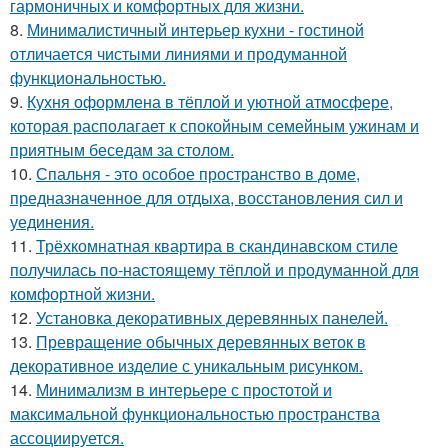
гармоничных и комфортных для жизни.
8.
Минималистичный интерьер кухни - гостиной
отличается чистыми линиями и продуманной
функциональностью.
9.
Кухня оформлена в тёплой и уютной атмосфере,
которая располагает к спокойным семейным ужинам и
приятным беседам за столом.
10.
Спальня - это особое пространство в доме,
предназначенное для отдыха, восстановления сил и
уединения.
11.
Трёхкомнатная квартира в скандинавском стиле
получилась по-настоящему тёплой и продуманной для
комфортной жизни.
12.
Установка декоративных деревянных панелей.
13.
Превращение обычных деревянных веток в
декоративное изделие с уникальным рисунком.
14.
Минимализм в интерьере с простотой и
максимальной функциональностью пространства
ассоциируется.