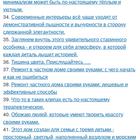
минимализм может быть по-настоящему тёплым и
уютным.
34.
Современные интерьеры всё чаще уходят от
демонстративной пышности и вычурности в сторону
сдержанной элегантности.
35.
Заглянем внутрь этого удивительного старинного
особняка - и откроем для себя атмосферу, в которой
каждая деталь дышит историей.
36.
Тишина цвета. Прислушайтесь ….
37.
Ремонт в частном доме своими руками: с чего начать
и как не ошибиться
38.
Ремонт частного дома своими руками: дешевые и
эффективные способы
39.
Что-то в таких клипах есть по-настоящему
терапевтическое.
40.
Обожаю людей, которые умеют творить красоту
своими руками.
41.
Этот дом создан для семьи с тремя детьми -
просторный, светлый, наполненный воздухом и морским