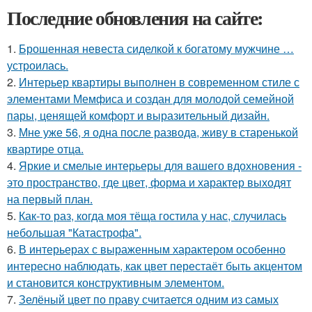
Последние обновления на сайте:
1.
Брошенная невеста сиделкой к богатому мужчине …
устроилась.
2.
Интерьер квартиры выполнен в современном стиле с
элементами Мемфиса и создан для молодой семейной
пары, ценящей комфорт и выразительный дизайн.
3.
Мне уже 56, я одна после развода, живу в старенькой
квартире отца.
4.
Яркие и смелые интерьеры для вашего вдохновения -
это пространство, где цвет, форма и характер выходят
на первый план.
5.
Как-то раз, когда моя тёща гостила у нас, случилась
небольшая "Катастрофа".
6.
В интерьерах с выраженным характером особенно
интересно наблюдать, как цвет перестаёт быть акцентом
и становится конструктивным элементом.
7.
Зелёный цвет по праву считается одним из самых