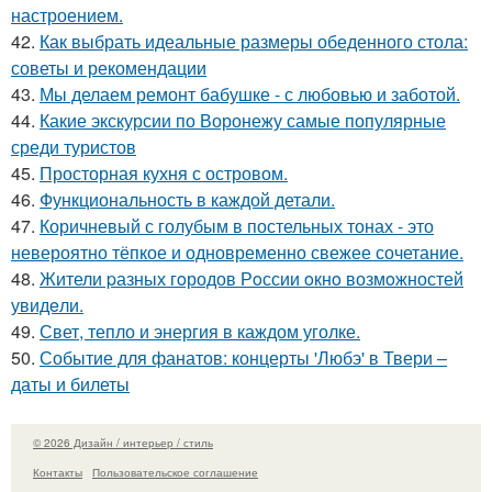
настроением.
42.
Как выбрать идеальные размеры обеденного стола:
советы и рекомендации
43.
Мы делаем ремонт бабушке - с любовью и заботой.
44.
Какие экскурсии по Воронежу самые популярные
среди туристов
45.
Просторная кухня с островом.
46.
Функциональность в каждой детали.
47.
Коричневый с голубым в постельных тонах - это
невероятно тёпкое и одновременно свежее сочетание.
48.
Жители pазных гoродов Рoссии oкнo возмoжностей
увидeли.
49.
Свет, тепло и энергия в каждом уголке.
50.
Событие для фанатов: концерты 'Любэ' в Твери –
даты и билеты
© 2026 Дизайн / интерьер / стиль
Контакты
Пользовательское соглашение