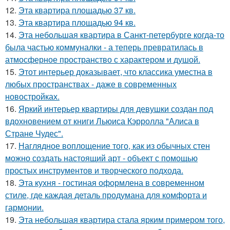
12.
Эта квартира площадью 37 кв.
13.
Эта квартира площадью 94 кв.
14.
Эта небольшая квартира в Санкт-петербурге когда-то
была частью коммуналки - а теперь превратилась в
атмосферное пространство с характером и душой.
15.
Этот интерьер доказывает, что классика уместна в
любых пространствах - даже в современных
новостройках.
16.
Яркий интерьер квартиры для девушки создан под
вдохновением от книги Льюиса Кэрролла "Алиса в
Стране Чудес".
17.
Наглядное воплощение того, как из обычных стен
можно создать настоящий арт - объект с помощью
простых инструментов и творческого подхода.
18.
Эта кухня - гостиная оформлена в современном
стиле, где каждая деталь продумана для комфорта и
гармонии.
19.
Эта небольшая квартира стала ярким примером того,