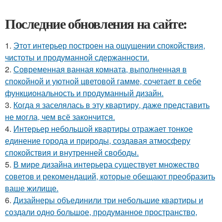
Последние обновления на сайте:
1.
Этот интерьер построен на ощущении спокойствия,
чистоты и продуманной сдержанности.
2.
Современная ванная комната, выполненная в
спокойной и уютной цветовой гамме, сочетает в себе
функциональность и продуманный дизайн.
3.
Когда я заселялась в эту квартиру, даже представить
не могла, чем всё закончится.
4.
Интерьер небольшой квартиры отражает тонкое
единение города и природы, создавая атмосферу
спокойствия и внутренней свободы.
5.
В мире дизайна интерьера существует множество
советов и рекомендаций, которые обещают преобразить
ваше жилище.
6.
Дизайнеры объединили три небольшие квартиры и
создали одно большое, продуманное пространство,