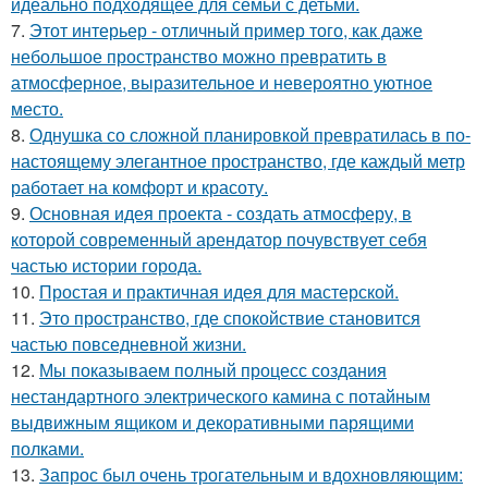
идеально подходящее для семьи с детьми.
7.
Этот интерьер - отличный пример того, как даже
небольшое пространство можно превратить в
атмосферное, выразительное и невероятно уютное
место.
8.
Однушка со сложной планировкой превратилась в по-
настоящему элегантное пространство, где каждый метр
работает на комфорт и красоту.
9.
Основная идея проекта - создать атмосферу, в
которой современный арендатор почувствует себя
частью истории города.
10.
Простая и практичная идея для мастерской.
11.
Это пространство, где спокойствие становится
частью повседневной жизни.
12.
Мы показываем полный процесс создания
нестандартного электрического камина с потайным
выдвижным ящиком и декоративными парящими
полками.
13.
Запрос был очень трогательным и вдохновляющим: