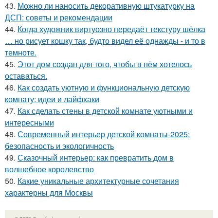
43.
Можно ли наносить декоративную штукатурку на
ДСП: советы и рекомендации
44.
Когда художник виртуозно передаёт текстуру шёлка
… но рисует кошку так, будто видел её однажды - и то в
темноте.
45.
Этот дом создан для того, чтобы в нём хотелось
оставаться.
46.
Как создать уютную и функциональную детскую
комнату: идеи и лайфхаки
47.
Как сделать стены в детской комнате уютными и
интересными
48.
Современный интерьер детской комнаты-2025:
безопасность и экологичность
49.
Сказочный интерьер: как превратить дом в
волшебное королевство
50.
Какие уникальные архитектурные сочетания
характерны для Москвы