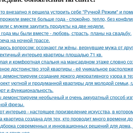
-то внезапно я решила устроить себе "Ручной Режим" и пом
прожили вместе больше года - спокойно, тепло, без конфли
или с мужем закупить продукты на две недели.
 года мы были вместе - любовь, страсть, планы на свадьбу.
реча на ночной трассе.
аюсь вопросом: осознают ли жёны, вернувшие мужа от друго
ектичный интерьер квартиры площадью 71 кв.
лая и комфортная спальня на мансардном этаже словно соз
вное достоинство этой квартиры - её уникальное расположе
 демонстрируем создание яркого декоративного узора в т
оект уютной и продуманной квартиры для молодой семьи, г
рт и функциональность.
 демонстрируем необычный и очень аккуратный способ изг
ной фрезы.
от интерьер - настоящее произведение искусства, в которо
а квартира создана для тех, кто проводит много времени д
дборка современных и инновационных решений для дома, 
ее и стильнее.