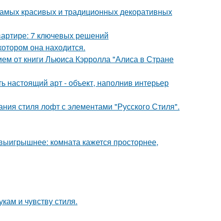
 самых красивых и традиционных декоративных
вартире: 7 ключевых решений
котором она находится.
ем от книги Льюиса Кэрролла "Алиса в Стране
ь настоящий арт - объект, наполнив интерьер
ния стиля лофт с элементами "Русского Стиля".
 выигрышнее: комната кажется просторнее,
кам и чувству стиля.