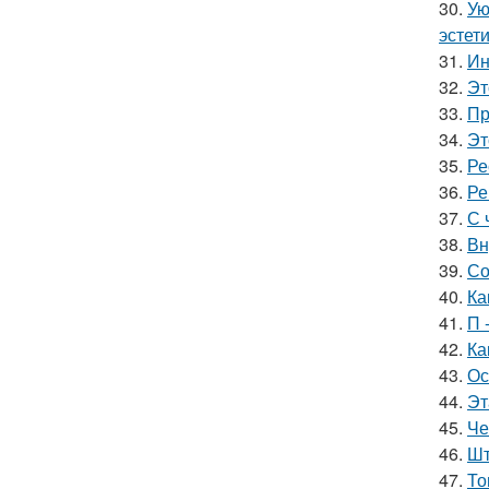
30.
Ую
эстети
31.
Ин
32.
Эт
33.
Пр
34.
Эт
35.
Ре
36.
Ре
37.
С 
38.
Вн
39.
Со
40.
Ка
41.
П 
42.
Ка
43.
Ос
44.
Эт
45.
Че
46.
Шт
47.
То