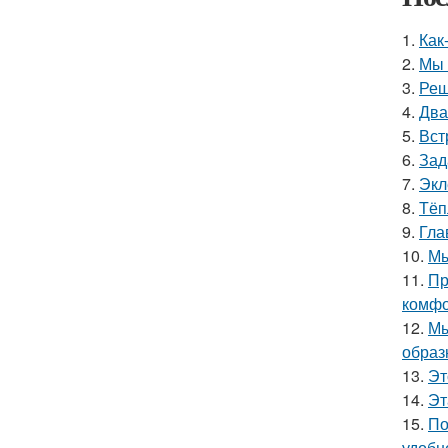
1.
Как
2.
Мы 
3.
Реш
4.
Два
5.
Вст
6.
Зад
7.
Экл
8.
Тёп
9.
Гла
10.
Мы
11.
Пр
комфо
12.
Мы
образ
13.
Эт
14.
Эт
15.
По
удобн