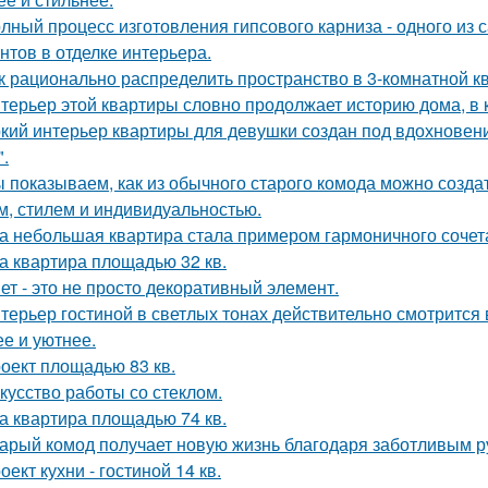
лный процесс изготовления гипсового карниза - одного из
нтов в отделке интерьера.
к рационально распределить пространство в 3-комнатной к
терьер этой квартиры словно продолжает историю дома, в 
кий интерьер квартиры для девушки создан под вдохновени
".
 показываем, как из обычного старого комода можно создат
м, стилем и индивидуальностью.
а небольшая квартира стала примером гармоничного сочета
а квартира площадью 32 кв.
ет - это не просто декоративный элемент.
терьер гостиной в светлых тонах действительно смотрится
ее и уютнее.
оект площадью 83 кв.
кусство работы со стеклом.
а квартира площадью 74 кв.
арый комод получает новую жизнь благодаря заботливым ру
оект кухни - гостиной 14 кв.