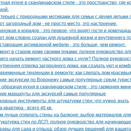
тная кухня в скандинавском стиле - это пространство, где 
кой.
терьер с природными мотивами для семьи с двумя детьми 
от загородный дом - не просто место, это настроение.
ихожая и коридор - это первое, что видят гости и домочадц
от дом словно создан для душевной жизни и внутреннего по
ставрация антикварной мебели - это больше, чем ремонт.
монт в старом доме своими руками: полное руководство д
чего начать ремонт частного дома с нуля? Полное руководс
утренняя отделка загородного дома: как создать уют и ком
временные тенденции в ремонте: как сделать дом красивы
кие экскурсии по Воронежу самые популярные среди турис
- образная кухня в скандинавском стиле - это гармония мин
кие маршруты для экскурсий самые популярные
новные инструменты для штукатурки стен: что нужно знать
а квартира - всего 45 кв.
м лучше отделать стены на балконе: выбор материалов дл
укатурка стен по ДСП: полное руководство для начинающи
вары для сада и отдыха: обзор лучших решений для вашего