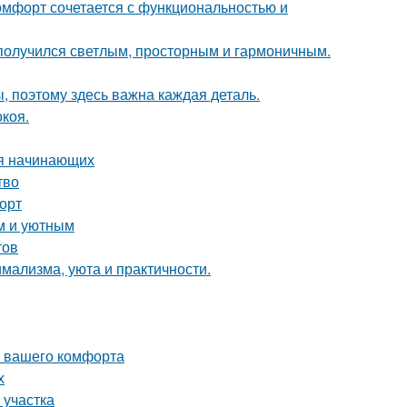
комфорт сочетается с функциональностью и
получился светлым, просторным и гармоничным.
ы, поэтому здесь важна каждая деталь.
коя.
ля начинающих
тво
форт
м и уютным
тов
имализма, уюта и практичности.
я вашего комфорта
х
 участка