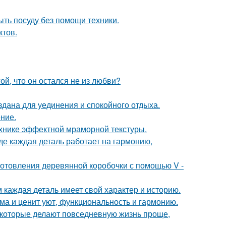
ыть посуду без помощи техники.
ктов.
й, что он остался не из любви?
дана для уединения и спокойного отдыха.
ние.
ехнике эффектной мраморной текстуры.
де каждая деталь работает на гармонию,
отовления деревянной коробочки с помощью V -
м каждая деталь имеет свой характер и историю.
ома и ценит уют, функциональность и гармонию.
которые делают повседневную жизнь проще,