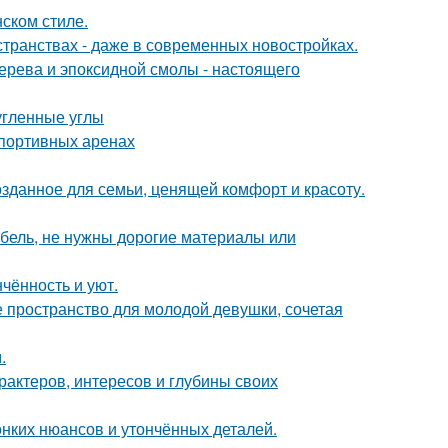
ском стиле.
странствах - даже в современных новостройках.
ерева и эпоксидной смолы - настоящего
угленные углы
спортивных аренах
озданное для семьи, ценящей комфорт и красоту.
ебель, не нужны дорогие материалы или
чённость и уют.
ое пространство для молодой девушки, сочетая
.
арактеров, интересов и глубины своих
онких нюансов и утончённых деталей.