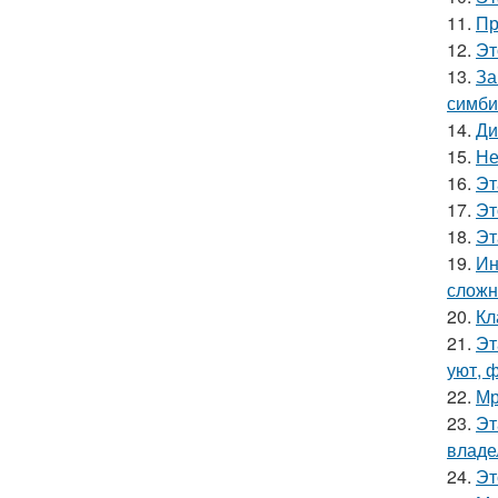
11.
Пр
12.
Эт
13.
За
симби
14.
Ди
15.
Не
16.
Эт
17.
Эт
18.
Эт
19.
Ин
сложн
20.
Кл
21.
Эт
уют, 
22.
Мр
23.
Эт
владе
24.
Эт