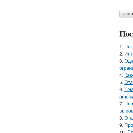
читат
Пос
1.
Пос
2.
Инт
3.
Одн
огран
4.
Как
5.
Эта
6.
Тём
оформ
7.
Поэ
выров
8.
Эта
9.
Про
10.
Эт