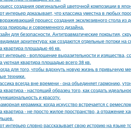
оцесс создания оригинальной цветочной композиции в япон
от интерьер доказывает, что классика уместна в любых про
вораживающий процесс создания эксклюзивного стола из д
оза природы и современного дизайна.
зайн для безопасности. Антитравматические покрытия, скр
видимая архитектура: как создаются отдельные потоки на 
а квартира площадью 46 кв.
от интерьер - воплощение выразительности и изящества, с
а уютная квартира площадью всего 38 кв.
огда для того, чтобы вдохнуть новую жизнь в привычную м
ые техники.
ассика всегда вне времени - она объединяет гармонию, утон
а квартира - настоящий образец того, как создать идеальн
функциональность и красоту.
аморная керамика: когда искусство встречается с ремеслом
а квартира - не просто жилое пространство, а отражение х
льцев.
от интерьер словно рассказывает свою историю на языке т