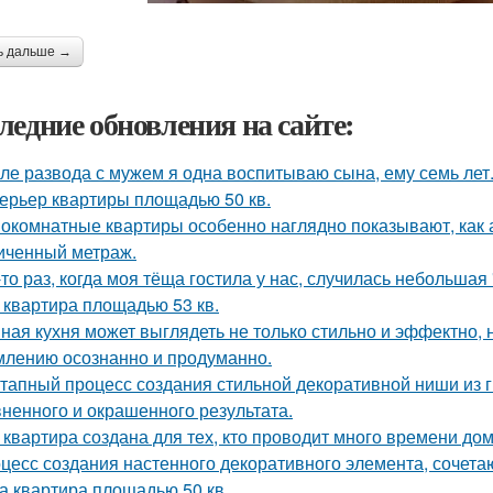
ь дальше →
ледние обновления на сайте:
ле развода с мужем я одна воспитываю сына, ему семь лет
ерьер квартиры площадью 50 кв.
окомнатные квартиры особенно наглядно показывают, как 
иченный метраж.
-то раз, когда моя тёща гостила у нас, случилась небольшая
 квартира площадью 53 кв.
ная кухня может выглядеть не только стильно и эффектно, н
лению осознанно и продуманно.
тапный процесс создания стильной декоративной ниши из г
ненного и окрашенного результата.
 квартира создана для тех, кто проводит много времени до
цесс создания настенного декоративного элемента, сочетаю
а квартира площадью 50 кв.