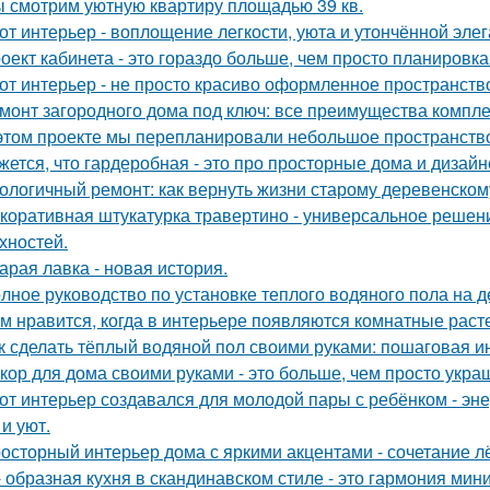
 смотрим уютную квартиру площадью 39 кв.
от интерьер - воплощение легкости, уюта и утончённой элег
оект кабинета - это гораздо больше, чем просто планировк
от интерьер - не просто красиво оформленное пространств
монт загородного дома под ключ: все преимущества компл
этом проекте мы перепланировали небольшое пространство 
жется, что гардеробная - это про просторные дома и дизай
ологичный ремонт: как вернуть жизни старому деревенском
коративная штукатурка травертино - универсальное решен
хностей.
арая лавка - новая история.
лное руководство по установке теплого водяного пола на 
м нравится, когда в интерьере появляются комнатные раст
к сделать тёплый водяной пол своими руками: пошаговая и
кор для дома своими руками - это больше, чем просто укра
от интерьер создавался для молодой пары с ребёнком - эн
и уют.
осторный интерьер дома с яркими акцентами - сочетание лё
- образная кухня в скандинавском стиле - это гармония мин