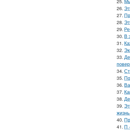
25.
Мы
26.
Эт
27.
Пр
28.
Эт
29.
Ре
30.
В 
31.
Ка
32.
Эк
33.
Де
повер
34.
Ст
35.
По
36.
Ва
37.
Ка
38.
Де
39.
Эт
жизнь 
40.
Пр
41.
П 