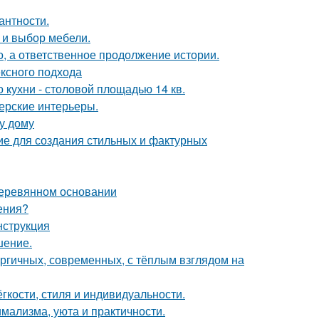
антности.
а и выбор мебели.
о, а ответственное продолжение истории.
ексного подхода
кухни - столовой площадью 14 кв.
нерские интерьеры.
у дому
ие для создания стильных и фактурных
деревянном основании
ения?
нструкция
шение.
ергичных, современных, с тёплым взглядом на
гкости, стиля и индивидуальности.
имализма, уюта и практичности.