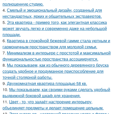
полноценную студию.
4.
Смелый и эмоциональный дизайн, созданный для
нестандартных, ярких и общительных экстравертов.
5.
Эта квартира - пример того, как элегантная классика
может звучать легко и современно даже на небольшой
площади.
6.
Квартира в спокойной бежевой гамме стала уютным и
гармоничным пространством для молодой семьи.
7.
Минимализм в интерьере с простотой и максимальной
функциональностью пространства ассоциируется.
8.
Мы показываем, как из обычного деревянного бруска
создать удобное и продуманное приспособление для
точной столярной работы.
9.
Двухкомнатная квартира площадью 58 кв.
10.
Мы показываем, как своими руками сделать удобный
выдвижной боковой шкаф для хранения.
11.
Цвет - то, что задаёт настроение интерьеру,
объединяет предметы и делает помещение цельным.
12.
Этот интерьер - настоящий праздник цвета и формы.