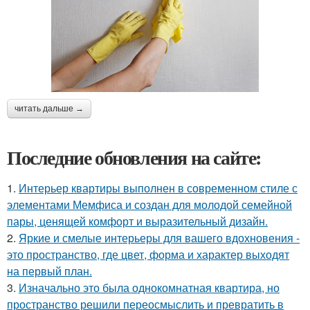
читать дальше →
Последние обновления на сайте:
1.
Интерьер квартиры выполнен в современном стиле с
элементами Мемфиса и создан для молодой семейной
пары, ценящей комфорт и выразительный дизайн.
2.
Яркие и смелые интерьеры для вашего вдохновения -
это пространство, где цвет, форма и характер выходят
на первый план.
3.
Изначально это была однокомнатная квартира, но
пространство решили переосмыслить и превратить в