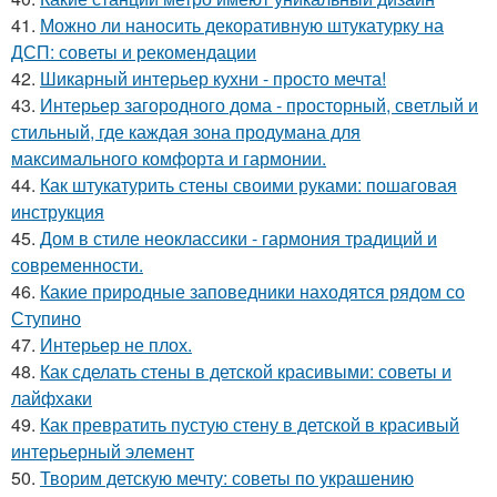
41.
Можно ли наносить декоративную штукатурку на
ДСП: советы и рекомендации
42.
Шикарный интерьер кухни - просто мечта!
43.
Интерьер загородного дома - просторный, светлый и
стильный, где каждая зона продумана для
максимального комфорта и гармонии.
44.
Как штукатурить стены своими руками: пошаговая
инструкция
45.
Дом в стиле неоклассики - гармония традиций и
современности.
46.
Какие природные заповедники находятся рядом со
Ступино
47.
Интерьер не плох.
48.
Как сделать стены в детской красивыми: советы и
лайфхаки
49.
Как превратить пустую стену в детской в красивый
интерьерный элемент
50.
Творим детскую мечту: советы по украшению