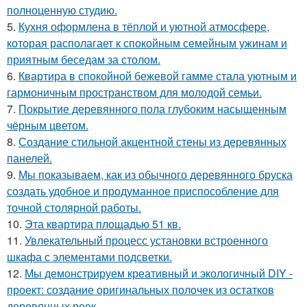
полноценную студию.
5.
Кухня оформлена в тёплой и уютной атмосфере,
которая располагает к спокойным семейным ужинам и
приятным беседам за столом.
6.
Квартира в спокойной бежевой гамме стала уютным и
гармоничным пространством для молодой семьи.
7.
Покрытие деревянного пола глубоким насыщенным
чёрным цветом.
8.
Создание стильной акцентной стены из деревянных
панелей.
9.
Мы показываем, как из обычного деревянного бруска
создать удобное и продуманное приспособление для
точной столярной работы.
10.
Эта квартира площадью 51 кв.
11.
Увлекательный процесс установки встроенного
шкафа с элементами подсветки.
12.
Мы демонстрируем креативный и экологичный DIY -
проект: создание оригинальных полочек из остатков
деревянных реек.