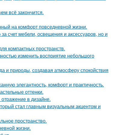
чем всё закончится.
нный на комфорт повседневной жизни.
за счет мебели, освещения и аксессуаров, но и
 для компактных пространств.
лностью изменить восприятие небольшого
да и природы, создавая атмосферу спокойствия
жанную элегантность, комфорт и практичность.
астельные оттенки.
 отражение в дизайне.
который стал главным визуальным акцентом и
альное пространство.
невной жизни.