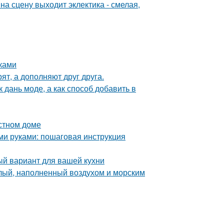
на сцену выходит эклектика - смелая,
уками
ят, а дополняют друг друга.
 дань моде, а как способ добавить в
астном доме
ими руками: пошаговая инструкция
ый вариант для вашей кухни
тлый, наполненный воздухом и морским