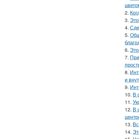
цвето
2.
Ког
3.
Это
4.
Сде
5.
Общ
благо
6.
Это
7.
При
прост
8.
Инт
и вну
9.
Инт
10.
В 
11.
Ую
12.
В 
центр
13.
Вс
14.
Эт