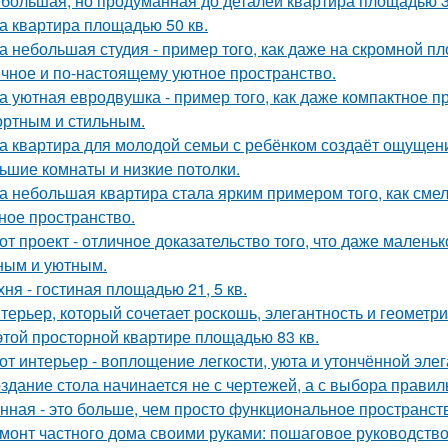
большая, но продуманная до деталей квартира площадью 3
а квартира площадью 50 кв.
а небольшая студия - пример того, как даже на скромной 
ичное и по-настоящему уютное пространство.
а уютная евродвушка - пример того, как даже компактное п
ртным и стильным.
а квартира для молодой семьи с ребёнком создаёт ощущени
ьшие комнаты и низкие потолки.
а небольшая квартира стала ярким примером того, как сме
ное пространство.
от проект - отличное доказательство того, что даже мален
ным и уютным.
хня - гостиная площадью 21, 5 кв.
терьер, который сочетает роскошь, элегантность и геометри
этой просторной квартире площадью 83 кв.
от интерьер - воплощение легкости, уюта и утончённой элег
здание стола начинается не с чертежей, а с выбора прави
нная - это больше, чем просто функциональное пространст
монт частного дома своими руками: пошаговое руководств