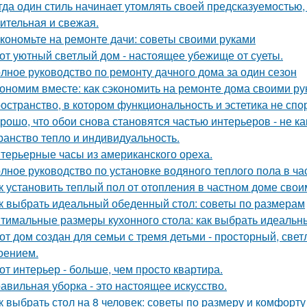
гда один стиль начинает утомлять своей предсказуемостью, 
ительная и свежая.
кономьте на ремонте дачи: советы своими руками
от уютный светлый дом - настоящее убежище от суеты.
лное руководство по ремонту дачного дома за один сезон
ономим вместе: как сэкономить на ремонте дома своими р
остранство, в котором функциональность и эстетика не спор
рошо, что обои снова становятся частью интерьеров - не как
ранство тепло и индивидуальность.
терьерные часы из американского ореха.
лное руководство по установке водяного теплого пола в ч
к установить теплый пол от отопления в частном доме сво
к выбрать идеальный обеденный стол: советы по размерам
тимальные размеры кухонного стола: как выбрать идеальн
от дом создан для семьи с тремя детьми - просторный, све
оением.
от интерьер - больше, чем просто квартира.
авильная уборка - это настоящее искусство.
к выбрать стол на 8 человек: советы по размеру и комфорту