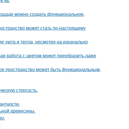
6 кв.
площади можно создать функциональное,
ространство может стать по-настоящему
е уюта и тепла, несмотря на изначально
лая работа с цветом может преобразить даже
ькое пространство может быть функциональным,
ческую строгость.
антности.
льной древесины.
во.
о