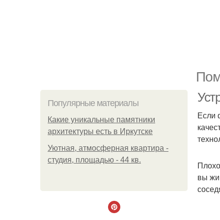
Пом
Устр
Популярные материалы
Если 
Какие уникальные памятники
качес
архитектуры есть в Иркутске
техно
Уютная, атмосферная квартира -
студия, площадью - 44 кв.
Плохо
вы жи
сосед