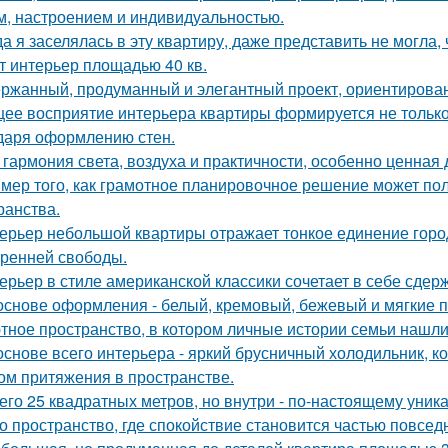
м, настроением и индивидуальностью.
да я заселялась в эту квартиру, даже представить не могла, 
т интерьер площадью 40 кв.
ржанный, продуманный и элегантный проект, ориентирова
ее восприятие интерьера квартиры формируется не только 
даря оформлению стен.
 гармония света, воздуха и практичности, особенно ценная
мер того, как грамотное планировочное решение может по
ранства.
ерьер небольшой квартиры отражает тонкое единение горо
тренней свободы.
ерьер в стиле американской классики сочетает в себе сдер
основе оформления - белый, кремовый, бежевый и мягкие п
тное пространство, в котором личные истории семьи нашли
основе всего интерьера - яркий брусничный холодильник, 
ом притяжения в пространстве.
его 25 квадратных метров, но внутри - по-настоящему уник
о пространство, где спокойствие становится частью повсед