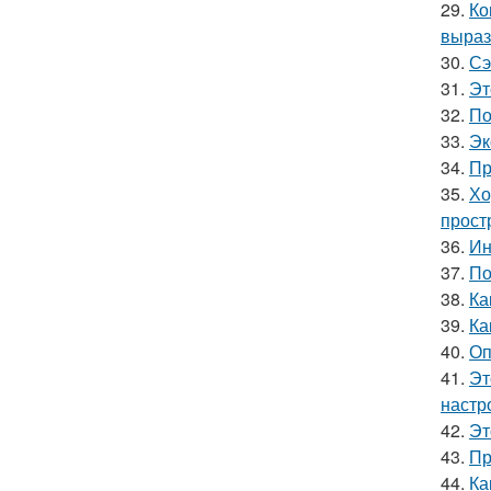
29.
Ко
выраз
30.
Сэ
31.
Эт
32.
По
33.
Эк
34.
Пр
35.
Хо
прост
36.
Ин
37.
По
38.
Ка
39.
Ка
40.
Оп
41.
Эт
настр
42.
Эт
43.
Пр
44.
Ка