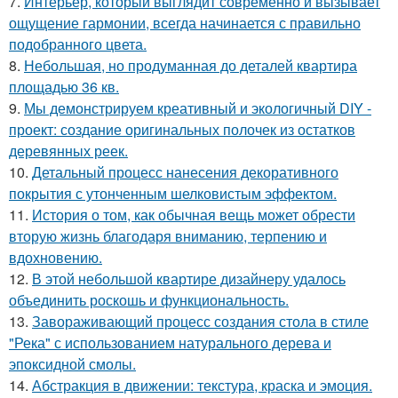
7.
Интерьер, который выглядит современно и вызывает
ощущение гармонии, всегда начинается с правильно
подобранного цвета.
8.
Небольшая, но продуманная до деталей квартира
площадью 36 кв.
9.
Мы демонстрируем креативный и экологичный DIY -
проект: создание оригинальных полочек из остатков
деревянных реек.
10.
Детальный процесс нанесения декоративного
покрытия с утонченным шелковистым эффектом.
11.
История о том, как обычная вещь может обрести
вторую жизнь благодаря вниманию, терпению и
вдохновению.
12.
В этой небольшой квартире дизайнеру удалось
объединить роскошь и функциональность.
13.
Завораживающий процесс создания стола в стиле
"Река" с использованием натурального дерева и
эпоксидной смолы.
14.
Абстракция в движении: текстура, краска и эмоция.