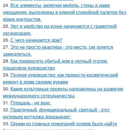
24.
Все элементы, включая мебель, стены и даже
украшения, выполнены в единой спокойной палитре без
ярких контрастов.
25.
Уют и удобство на кухне начинаются с грамотной
организации.
26.
С чего начинается дом?
27.
Это не просто квартира - это место, где хочется
замедлиться.
28.
Как превратить убитый дом в уютный уголок:
пошаговое руководство
29.
Полное руководство: как провести косметический
ремонт в доме своими руками
30.
Какие культурные проекты направлены на развитие
международного сотрудничества
31.
Площадь - не враг.
32.
Практичный, функциональный, светлый - этот
интерьер коттеджа доказывает:
33.
Одним из главных пожеланий хозяев было найти