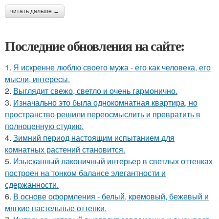
читать дальше →
Последние обновления на сайте:
1.
Я искренне люблю своего мужа - его как человека, его
мысли, интересы.
2.
Выглядит свежо, светло и очень гармонично.
3.
Изначально это была однокомнатная квартира, но
пространство решили переосмыслить и превратить в
полноценную студию.
4.
Зимний период настоящим испытанием для
комнатных растений становится.
5.
Изысканный лаконичный интерьер в светлых оттенках
построен на тонком балансе элегантности и
сдержанности.
6.
В основе оформления - белый, кремовый, бежевый и
мягкие пастельные оттенки.