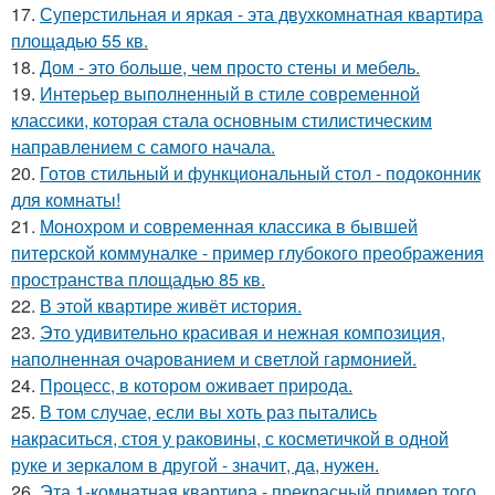
17.
Суперстильная и яркая - эта двухкомнатная квартира
площадью 55 кв.
18.
Дом - это больше, чем просто стены и мебель.
19.
Интерьер выполненный в стиле современной
классики, которая стала основным стилистическим
направлением с самого начала.
20.
Готов стильный и функциональный стол - подоконник
для комнаты!
21.
Монохром и современная классика в бывшей
питерской коммуналке - пример глубокого преображения
пространства площадью 85 кв.
22.
В этой квартире живёт история.
23.
Это удивительно красивая и нежная композиция,
наполненная очарованием и светлой гармонией.
24.
Процесс, в котором оживает природа.
25.
В том случае, если вы хоть раз пытались
накраситься, стоя у раковины, с косметичкой в одной
руке и зеркалом в другой - значит, да, нужен.
26.
Эта 1-комнатная квартира - прекрасный пример того,