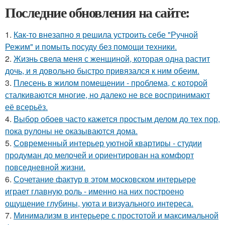
Последние обновления на сайте:
1.
Как-то внезапно я решила устроить себе "Ручной
Режим" и помыть посуду без помощи техники.
2.
Жизнь свела меня с женщиной, которая одна растит
дочь, и я довольно быстро привязался к ним обеим.
3.
Плесень в жилом помещении - проблема, с которой
сталкиваются многие, но далеко не все воспринимают
её всерьёз.
4.
Выбор обоев часто кажется простым делом до тех пор,
пока рулоны не оказываются дома.
5.
Современный интерьер уютной квартиры - студии
продуман до мелочей и ориентирован на комфорт
повседневной жизни.
6.
Сочетание фактур в этом московском интерьере
играет главную роль - именно на них построено
ощущение глубины, уюта и визуального интереса.
7.
Минимализм в интерьере с простотой и максимальной