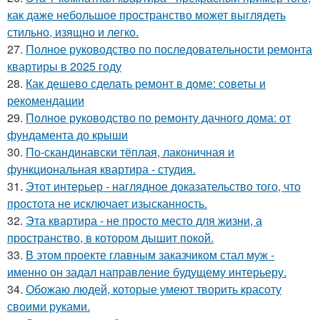
как даже небольшое пространство может выглядеть
стильно, изящно и легко.
27.
Полное руководство по последовательности ремонта
квартиры в 2025 году
28.
Как дешево сделать ремонт в доме: советы и
рекомендации
29.
Полное руководство по ремонту дачного дома: от
фундамента до крыши
30.
По-скандинавски тёплая, лаконичная и
функциональная квартира - студия.
31.
Этот интерьер - наглядное доказательство того, что
простота не исключает изысканность.
32.
Эта квартира - не просто место для жизни, а
пространство, в котором дышит покой.
33.
В этом проекте главным заказчиком стал муж -
именно он задал направление будущему интерьеру.
34.
Обожаю людей, которые умеют творить красоту
своими руками.