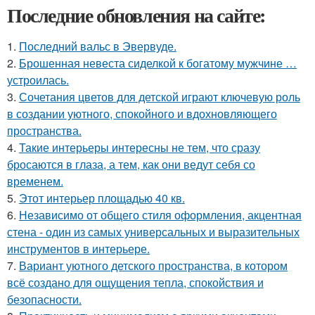
Последние обновления на сайте:
1.
Последний вальс в Эвервуде.
2.
Брошенная невеста сиделкой к богатому мужчине …
устроилась.
3.
Сочетания цветов для детской играют ключевую роль
в создании уютного, спокойного и вдохновляющего
пространства.
4.
Такие интерьеры интересны не тем, что сразу
бросаются в глаза, а тем, как они ведут себя со
временем.
5.
Этот интерьер площадью 40 кв.
6.
Независимо от общего стиля оформления, акцентная
стена - один из самых универсальных и выразительных
инструментов в интерьере.
7.
Вариант уютного детского пространства, в котором
всё создано для ощущения тепла, спокойствия и
безопасности.