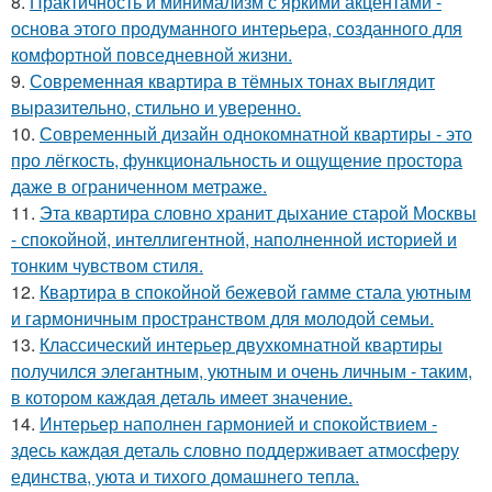
8.
Практичность и минимализм с яркими акцентами -
основа этого продуманного интерьера, созданного для
комфортной повседневной жизни.
9.
Современная квартира в тёмных тонах выглядит
выразительно, стильно и уверенно.
10.
Современный дизайн однокомнатной квартиры - это
про лёгкость, функциональность и ощущение простора
даже в ограниченном метраже.
11.
Эта квартира словно хранит дыхание старой Москвы
- спокойной, интеллигентной, наполненной историей и
тонким чувством стиля.
12.
Квартира в спокойной бежевой гамме стала уютным
и гармоничным пространством для молодой семьи.
13.
Классический интерьер двухкомнатной квартиры
получился элегантным, уютным и очень личным - таким,
в котором каждая деталь имеет значение.
14.
Интерьер наполнен гармонией и спокойствием -
здесь каждая деталь словно поддерживает атмосферу
единства, уюта и тихого домашнего тепла.