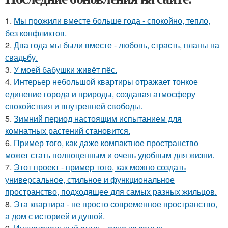
1.
Мы прожили вместе больше года - спокойно, тепло,
без конфликтов.
2.
Два года мы были вместе - любовь, страсть, планы на
свадьбу.
3.
У моей бабушки живёт пёс.
4.
Интерьер небольшой квартиры отражает тонкое
единение города и природы, создавая атмосферу
спокойствия и внутренней свободы.
5.
Зимний период настоящим испытанием для
комнатных растений становится.
6.
Пример того, как даже компактное пространство
может стать полноценным и очень удобным для жизни.
7.
Этот проект - пример того, как можно создать
универсальное, стильное и функциональное
пространство, подходящее для самых разных жильцов.
8.
Эта квартира - не просто современное пространство,
а дом с историей и душой.