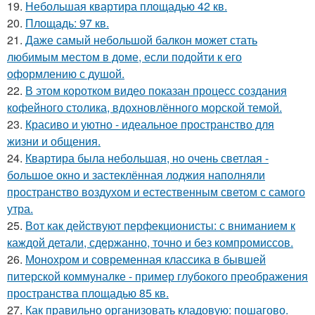
19.
Небольшая квартира площадью 42 кв.
20.
Площадь: 97 кв.
21.
Даже самый небольшой балкон может стать
любимым местом в доме, если подойти к его
оформлению с душой.
22.
В этом коротком видео показан процесс создания
кофейного столика, вдохновлённого морской темой.
23.
Красиво и уютно - идеальное пространство для
жизни и общения.
24.
Квартира была небольшая, но очень светлая -
большое окно и застеклённая лоджия наполняли
пространство воздухом и естественным светом с самого
утра.
25.
Вот как действуют перфекционисты: с вниманием к
каждой детали, сдержанно, точно и без компромиссов.
26.
Монохром и современная классика в бывшей
питерской коммуналке - пример глубокого преображения
пространства площадью 85 кв.
27.
Как правильно организовать кладовую: пошагово.