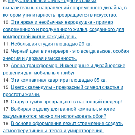
9.
Индустриальный стиль - одно из самых
выразительных направлений современного дизайна, в
котором утилитарность превращается в искусство.
10.
Эта яркая и необычная евродвушка - пример
современного и продуманного жилья, созданного для
комфортной жизни каждый день.
11.
Небольшая студия площадью 29 кв.
12.
Чёрный цвет в интерьере - это всегда вызов, особая
энергия и дерзкая изысканность.
13.
Арена-трансформер. Инженерные и дизайнерские
решения для мобильных трибун
14.
Эта компактная квартира площадью 35 кв.
15.
Цветок календулы - прекрасный символ счастья и
простоты жизни.
16.
Старую тумбу превращают в настоящий шедевр!
17.
Выбирая отделку для ванной комнаты, многие
задумываются: можно ли использовать обои?
18.
В основе оформления лежит стремление создать
атмосферу тишины, тепла и умиротворения.