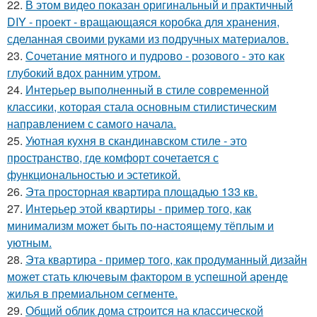
22.
В этом видео показан оригинальный и практичный
DIY - проект - вращающаяся коробка для хранения,
сделанная своими руками из подручных материалов.
23.
Сочетание мятного и пудрово - розового - это как
глубокий вдох ранним утром.
24.
Интерьер выполненный в стиле современной
классики, которая стала основным стилистическим
направлением с самого начала.
25.
Уютная кухня в скандинавском стиле - это
пространство, где комфорт сочетается с
функциональностью и эстетикой.
26.
Эта просторная квартира площадью 133 кв.
27.
Интерьер этой квартиры - пример того, как
минимализм может быть по-настоящему тёплым и
уютным.
28.
Эта квартира - пример того, как продуманный дизайн
может стать ключевым фактором в успешной аренде
жилья в премиальном сегменте.
29.
Общий облик дома строится на классической