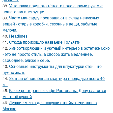
38.
Установка водяного тёплого пола своими руками:
пошаговая инструкция
39.
Часто мансарду превращают в склад ненужных
вещей - старые коробки, сезонные вещи, забытые
мелочи.
40.
Headlines:
41.
Откуда произошло название Тольятти
42.
Умиротворяющий и уютный интерьер в эстетике бохо
- это не просто стиль, а способ жить медленнее,
свободнее, ближе к себе.
43.
Основные инструменты для штукатурки стен: что
нужно знать
44.
Уютная обновлённая квартира площадью всего 40
кв.
45.
Какие рестораны и кафе Ростова-на-Дону славятся
местной кухней
46.
Лучшие места для покупки стройматериалов в
Москве