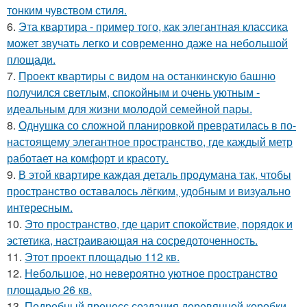
тонким чувством стиля.
6.
Эта квартира - пример того, как элегантная классика
может звучать легко и современно даже на небольшой
площади.
7.
Проект квартиры с видом на останкинскую башню
получился светлым, спокойным и очень уютным -
идеальным для жизни молодой семейной пары.
8.
Однушка со сложной планировкой превратилась в по-
настоящему элегантное пространство, где каждый метр
работает на комфорт и красоту.
9.
В этой квартире каждая деталь продумана так, чтобы
пространство оставалось лёгким, удобным и визуально
интересным.
10.
Это пространство, где царит спокойствие, порядок и
эстетика, настраивающая на сосредоточенность.
11.
Этот проект площадью 112 кв.
12.
Небольшое, но невероятно уютное пространство
площадью 26 кв.
13.
Подробный процесс создания деревянной коробки