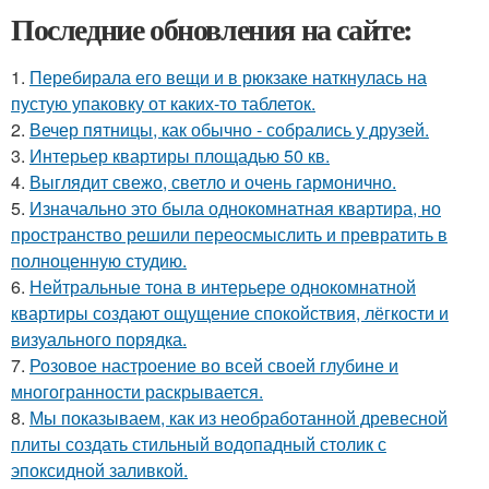
Последние обновления на сайте:
1.
Перебирала его вещи и в рюкзаке наткнулась на
пустую упаковку от каких-то таблеток.
2.
Вечер пятницы, как обычно - собрались у друзей.
3.
Интерьер квартиры площадью 50 кв.
4.
Выглядит свежо, светло и очень гармонично.
5.
Изначально это была однокомнатная квартира, но
пространство решили переосмыслить и превратить в
полноценную студию.
6.
Нейтральные тона в интерьере однокомнатной
квартиры создают ощущение спокойствия, лёгкости и
визуального порядка.
7.
Розовое настроение во всей своей глубине и
многогранности раскрывается.
8.
Мы показываем, как из необработанной древесной
плиты создать стильный водопадный столик с
эпоксидной заливкой.