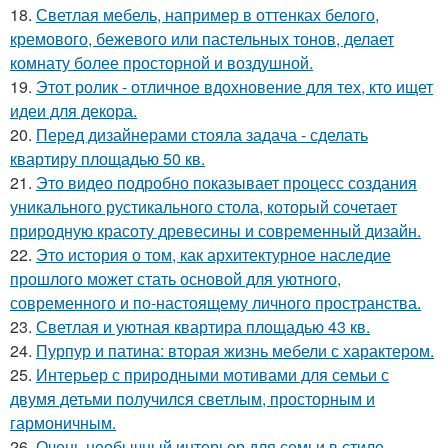
18.
Светлая мебель, например в оттенках белого,
кремового, бежевого или пастельных тонов, делает
комнату более просторной и воздушной.
19.
Этот ролик - отличное вдохновение для тех, кто ищет
идеи для декора.
20.
Перед дизайнерами стояла задача - сделать
квартиру площадью 50 кв.
21.
Это видео подробно показывает процесс создания
уникального рустикального стола, который сочетает
природную красоту древесины и современный дизайн.
22.
Это история о том, как архитектурное наследие
прошлого может стать основой для уютного,
современного и по-настоящему личного пространства.
23.
Светлая и уютная квартира площадью 43 кв.
24.
Пурпур и патина: вторая жизнь мебели с характером.
25.
Интерьер с природными мотивами для семьи с
двумя детьми получился светлым, просторным и
гармоничным.
26.
Очень необычный интерьер для семьи в стиле