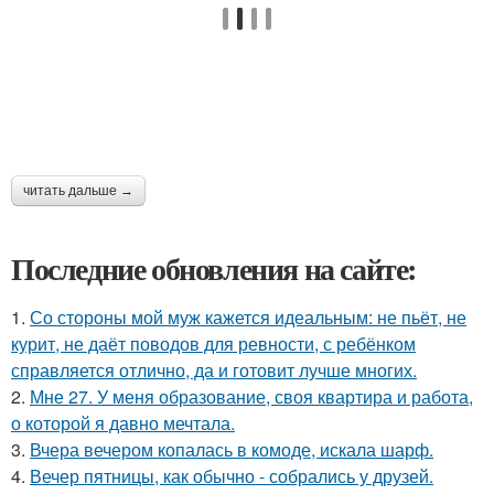
читать дальше →
Последние обновления на сайте:
1.
Со стороны мой муж кажется идеальным: не пьёт, не
курит, не даёт поводов для ревности, с ребёнком
справляется отлично, да и готовит лучше многих.
2.
Мне 27. У меня образование, своя квартира и работа,
о которой я давно мечтала.
3.
Вчера вечером копалась в комоде, искала шарф.
4.
Вечер пятницы, как обычно - собрались у друзей.