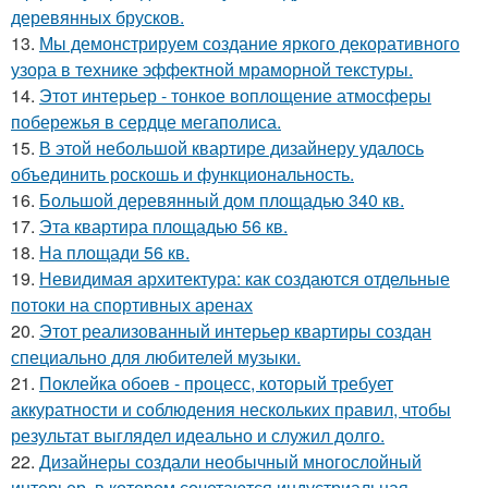
деревянных брусков.
13.
Мы демонстрируем создание яркого декоративного
узора в технике эффектной мраморной текстуры.
14.
Этот интерьер - тонкое воплощение атмосферы
побережья в сердце мегаполиса.
15.
В этой небольшой квартире дизайнеру удалось
объединить роскошь и функциональность.
16.
Большой деревянный дом площадью 340 кв.
17.
Эта квартира площадью 56 кв.
18.
На площади 56 кв.
19.
Невидимая архитектура: как создаются отдельные
потоки на спортивных аренах
20.
Этот реализованный интерьер квартиры создан
специально для любителей музыки.
21.
Поклейка обоев - процесс, который требует
аккуратности и соблюдения нескольких правил, чтобы
результат выглядел идеально и служил долго.
22.
Дизайнеры создали необычный многослойный
интерьер, в котором сочетаются индустриальная