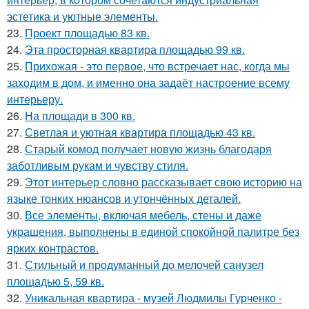
эстетика и уютные элементы.
23.
Проект площадью 83 кв.
24.
Эта просторная квартира площадью 99 кв.
25.
Прихожая - это первое, что встречает нас, когда мы
заходим в дом, и именно она задаёт настроение всему
интерьеру.
26.
На площади в 300 кв.
27.
Светлая и уютная квартира площадью 43 кв.
28.
Старый комод получает новую жизнь благодаря
заботливым рукам и чувству стиля.
29.
Этот интерьер словно рассказывает свою историю на
языке тонких нюансов и утончённых деталей.
30.
Все элементы, включая мебель, стены и даже
украшения, выполнены в единой спокойной палитре без
ярких контрастов.
31.
Стильный и продуманный до мелочей санузел
площадью 5, 59 кв.
32.
Уникальная квартира - музей Людмилы Гурченко -