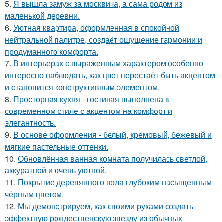
5.
Я вышла замуж за москвича, а сама родом из
маленькой деревни.
6.
Уютная квартира, оформленная в спокойной
нейтральной палитре, создаёт ощущение гармонии и
продуманного комфорта.
7.
В интерьерах с выраженным характером особенно
интересно наблюдать, как цвет перестаёт быть акцентом
и становится конструктивным элементом.
8.
Просторная кухня - гостиная выполнена в
современном стиле с акцентом на комфорт и
элегантность.
9.
В основе оформления - белый, кремовый, бежевый и
мягкие пастельные оттенки.
10.
Обновлённая ванная комната получилась светлой,
аккуратной и очень уютной.
11.
Покрытие деревянного пола глубоким насыщенным
чёрным цветом.
12.
Мы демонстрируем, как своими руками создать
эффектную рождественскую звезду из обычных