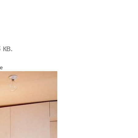
 кв.
ве