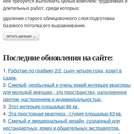
нее требуется выполнить целый комплекс трудоемких и
длительных работ, среди которых:
удаление старого облицовочного слоя;подготовка
базового потолка;его выравнивание.
читать дальше →
Последние обновления на сайте:
1.
Работаю по графику 2/2, сыну четыре года, ходит в
садик.
2.
Смелый, необычный и очень яркий интерьер квартиры
для молодой девушки - это пространство, наполненное
цветом, настроением и индивидуальностью.
3.
Этот интерьер площадью 86 кв.
4.
Эта просторная квартира - студия площадью 63 кв.
5.
Смелый и эмоциональный дизайн, созданный для
нестандартных, ярких и общительных экстравертов.