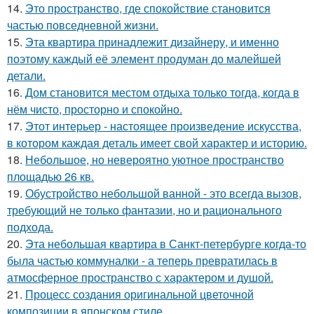
14.
Это пространство, где спокойствие становится
частью повседневной жизни.
15.
Эта квартира принадлежит дизайнеру, и именно
поэтому каждый её элемент продуман до малейшей
детали.
16.
Дом становится местом отдыха только тогда, когда в
нём чисто, просторно и спокойно.
17.
Этот интерьер - настоящее произведение искусства,
в котором каждая деталь имеет свой характер и историю.
18.
Небольшое, но невероятно уютное пространство
площадью 26 кв.
19.
Обустройство небольшой ванной - это всегда вызов,
требующий не только фантазии, но и рационального
подхода.
20.
Эта небольшая квартира в Санкт-петербурге когда-то
была частью коммуналки - а теперь превратилась в
атмосферное пространство с характером и душой.
21.
Процесс создания оригинальной цветочной
композиции в японском стиле.