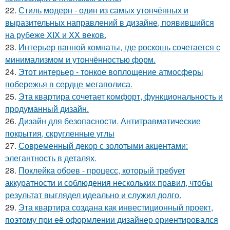
22.
Стиль модерн - один из самых утончённых и
выразительных направлений в дизайне, появившийся
на рубеже XIX и XX веков.
23.
Интерьер ванной комнаты, где роскошь сочетается с
минимализмом и утончённостью форм.
24.
Этот интерьер - тонкое воплощение атмосферы
побережья в сердце мегаполиса.
25.
Эта квартира сочетает комфорт, функциональность и
продуманный дизайн.
26.
Дизайн для безопасности. Антитравматические
покрытия, скругленные углы
27.
Современный декор с золотыми акцентами:
элегантность в деталях.
28.
Поклейка обоев - процесс, который требует
аккуратности и соблюдения нескольких правил, чтобы
результат выглядел идеально и служил долго.
29.
Эта квартира создана как инвестиционный проект,
поэтому при её оформлении дизайнер ориентировался