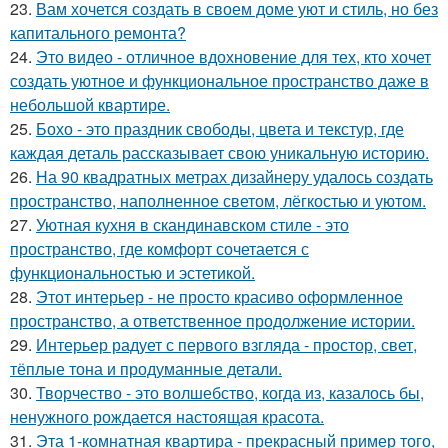
23.
Вам хочется создать в своем доме уют и стиль, но без
капитального ремонта?
24.
Это видео - отличное вдохновение для тех, кто хочет
создать уютное и функциональное пространство даже в
небольшой квартире.
25.
Бохо - это праздник свободы, цвета и текстур, где
каждая деталь рассказывает свою уникальную историю.
26.
На 90 квадратных метрах дизайнеру удалось создать
пространство, наполненное светом, лёгкостью и уютом.
27.
Уютная кухня в скандинавском стиле - это
пространство, где комфорт сочетается с
функциональностью и эстетикой.
28.
Этот интерьер - не просто красиво оформленное
пространство, а ответственное продолжение истории.
29.
Интерьер радует с первого взгляда - простор, свет,
тёплые тона и продуманные детали.
30.
Творчество - это волшебство, когда из, казалось бы,
ненужного рождается настоящая красота.
31.
Эта 1-комнатная квартира - прекрасный пример того,