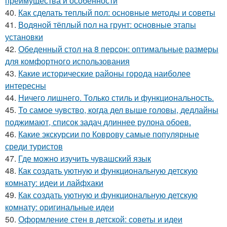
преимущества и особенности
40.
Как сделать теплый пол: основные методы и советы
41.
Водяной тёплый пол на грунт: основные этапы
установки
42.
Обеденный стол на 8 персон: оптимальные размеры
для комфортного использования
43.
Какие исторические районы города наиболее
интересны
44.
Ничего лишнего. Только стиль и функциональность.
45.
То самое чувство, когда дел выше головы, дедлайны
поджимают, список задач длиннее рулона обоев.
46.
Какие экскурсии по Коврову самые популярные
среди туристов
47.
Где можно изучить чувашский язык
48.
Как создать уютную и функциональную детскую
комнату: идеи и лайфхаки
49.
Как создать уютную и функциональную детскую
комнату: оригинальные идеи
50.
Оформление стен в детской: советы и идеи