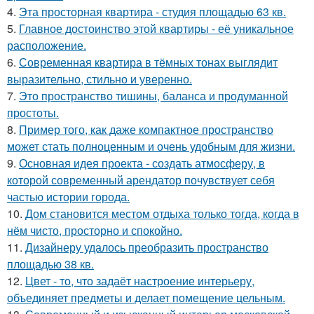
4.
Эта просторная квартира - студия площадью 63 кв.
5.
Главное достоинство этой квартиры - её уникальное
расположение.
6.
Современная квартира в тёмных тонах выглядит
выразительно, стильно и уверенно.
7.
Это пространство тишины, баланса и продуманной
простоты.
8.
Пример того, как даже компактное пространство
может стать полноценным и очень удобным для жизни.
9.
Основная идея проекта - создать атмосферу, в
которой современный арендатор почувствует себя
частью истории города.
10.
Дом становится местом отдыха только тогда, когда в
нём чисто, просторно и спокойно.
11.
Дизайнеру удалось преобразить пространство
площадью 38 кв.
12.
Цвет - то, что задаёт настроение интерьеру,
объединяет предметы и делает помещение цельным.