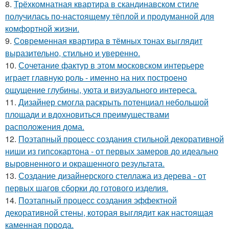
8.
Трёхкомнатная квартира в скандинавском стиле
получилась по-настоящему тёплой и продуманной для
комфортной жизни.
9.
Современная квартира в тёмных тонах выглядит
выразительно, стильно и уверенно.
10.
Сочетание фактур в этом московском интерьере
играет главную роль - именно на них построено
ощущение глубины, уюта и визуального интереса.
11.
Дизайнер смогла раскрыть потенциал небольшой
площади и вдохновиться преимуществами
расположения дома.
12.
Поэтапный процесс создания стильной декоративной
ниши из гипсокартона - от первых замеров до идеально
выровненного и окрашенного результата.
13.
Создание дизайнерского стеллажа из дерева - от
первых шагов сборки до готового изделия.
14.
Поэтапный процесс создания эффектной
декоративной стены, которая выглядит как настоящая
каменная порода.