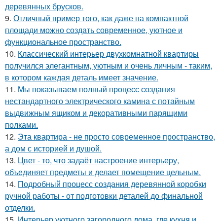
деревянных брусков.
9.
Отличный пример того, как даже на компактной
площади можно создать современное, уютное и
функциональное пространство.
10.
Классический интерьер двухкомнатной квартиры
получился элегантным, уютным и очень личным - таким,
в котором каждая деталь имеет значение.
11.
Мы показываем полный процесс создания
нестандартного электрического камина с потайным
выдвижным ящиком и декоративными парящими
полками.
12.
Эта квартира - не просто современное пространство,
а дом с историей и душой.
13.
Цвет - то, что задаёт настроение интерьеру,
объединяет предметы и делает помещение цельным.
14.
Подробный процесс создания деревянной коробки
ручной работы - от подготовки деталей до финальной
отделки.
15.
Интерьер уютного загородного дома, где кухня и