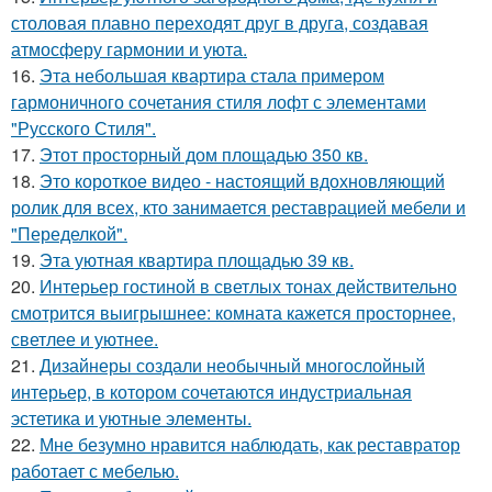
столовая плавно переходят друг в друга, создавая
атмосферу гармонии и уюта.
16.
Эта небольшая квартира стала примером
гармоничного сочетания стиля лофт с элементами
"Русского Стиля".
17.
Этот просторный дом площадью 350 кв.
18.
Это короткое видео - настоящий вдохновляющий
ролик для всех, кто занимается реставрацией мебели и
"Переделкой".
19.
Эта уютная квартира площадью 39 кв.
20.
Интерьер гостиной в светлых тонах действительно
смотрится выигрышнее: комната кажется просторнее,
светлее и уютнее.
21.
Дизайнеры создали необычный многослойный
интерьер, в котором сочетаются индустриальная
эстетика и уютные элементы.
22.
Мне безумно нравится наблюдать, как реставратор
работает с мебелью.