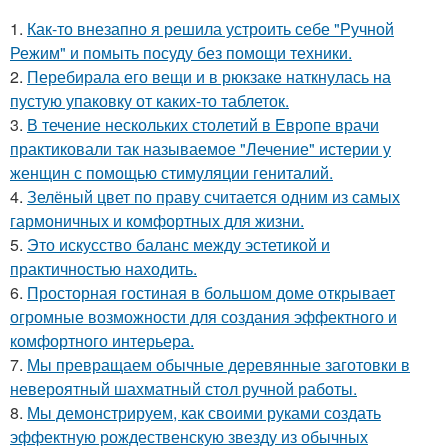
1.
Как-то внезапно я решила устроить себе "Ручной
Режим" и помыть посуду без помощи техники.
2.
Перебирала его вещи и в рюкзаке наткнулась на
пустую упаковку от каких-то таблеток.
3.
В течение нескольких столетий в Европе врачи
практиковали так называемое "Лечение" истерии у
женщин с помощью стимуляции гениталий.
4.
Зелёный цвет по праву считается одним из самых
гармоничных и комфортных для жизни.
5.
Это искусство баланс между эстетикой и
практичностью находить.
6.
Просторная гостиная в большом доме открывает
огромные возможности для создания эффектного и
комфортного интерьера.
7.
Мы превращаем обычные деревянные заготовки в
невероятный шахматный стол ручной работы.
8.
Мы демонстрируем, как своими руками создать
эффектную рождественскую звезду из обычных