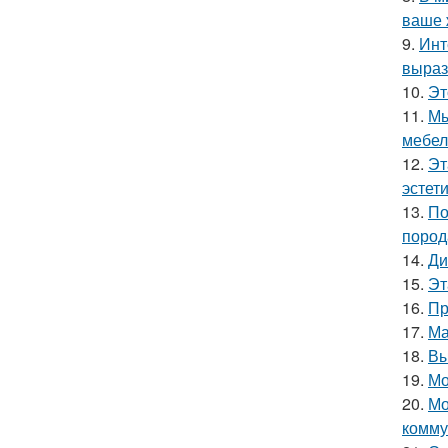
ваше 
9.
Инт
выраз
10.
Эт
11.
Мы
мебел
12.
Эт
эстет
13.
По
пород
14.
Ди
15.
Эт
16.
Пр
17.
Ма
18.
Вы
19.
Мо
20.
Мо
комму