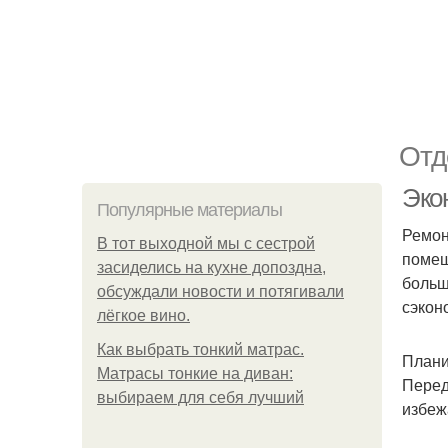
Отд
Эко
Популярные материалы
Ремон
В тот выходной мы с сестрой
помещ
засиделись на кухне допоздна,
больш
обсуждали новости и потягивали
сэкон
лёгкое вино.
Как выбрать тонкий матрас.
Плани
Матрасы тонкие на диван:
Перед
выбираем для себя лучший
избеж