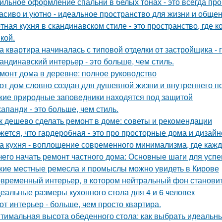
ильное оформление спальни в белых тонах - это всегда про 
асиво и уютно - идеальное пространство для жизни и общен
тная кухня в скандинавском стиле - это пространство, где 
кой.
а квартира начиналась с типовой отделки от застройщика -
андинавский интерьер - это больше, чем стиль.
монт дома в деревне: полное руководство
от дом словно создан для душевной жизни и внутреннего по
кие природные заповедники находятся под защитой
апанди - это больше, чем стиль.
к дешево сделать ремонт в доме: советы и рекомендации
жется, что гардеробная - это про просторные дома и дизай
а кухня - воплощение современного минимализма, где каж
чего начать ремонт частного дома: Основные шаги для усп
кие местные ремесла и промыслы можно увидеть в Кирове
временный интерьер, в котором нейтральный фон становит
еальные размеры кухонного стола для 4 и 6 человек
от интерьер - больше, чем просто квартира.
тимальная высота обеденного стола: как выбрать идеальн