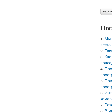
читат
Пос
1.
Мы 
всего 
2.
Так
3.
Ква
повсе
4.
Про
прост
5.
При
прост
6.
Инт
камер
7.
Роз
8.
В м