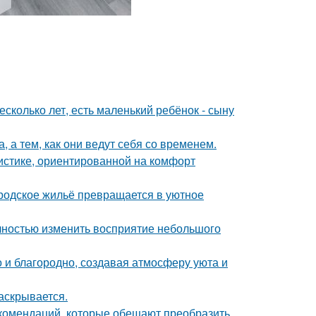
сколько лет, есть маленький ребёнок - сыну
, а тем, как они ведут себя со временем.
истике, ориентированной на комфорт
родское жильё превращается в уютное
лностью изменить восприятие небольшого
 и благородно, создавая атмосферу уюта и
аскрывается.
екомендаций, которые обещают преобразить