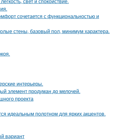
лёгкость, свет и спокойствие.
ия.
комфорт сочетается с функциональностью и
 голые стены, базовый пол, минимум характера.
коя.
нерские интерьеры.
дый элемент продуман до мелочей.
ешного проекта
ся идеальным полотном для ярких акцентов.
ый вариант