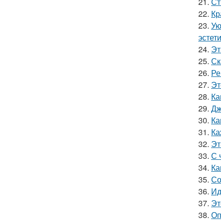
21.
Ст
22.
Кр
23.
Ую
эстети
24.
Эт
25.
Ск
26.
Ре
27.
Эт
28.
Ка
29.
Дж
30.
Ка
31.
Ка
32.
Эт
33.
С 
34.
Ка
35.
Со
36.
Ид
37.
Эт
38.
Оп