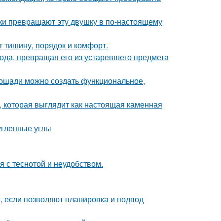
и превращают эту двушку в по-настоящему
т тишину, порядок и комфорт.
да, превращая его из устаревшего предмета
площади можно создать функциональное,
 которая выглядит как настоящая каменная
угленные углы
 с теснотой и неудобством.
е, если позволяют планировка и подвод