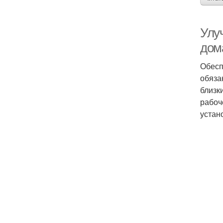
Улу
дом
Обесп
обяза
близк
рабоч
устан