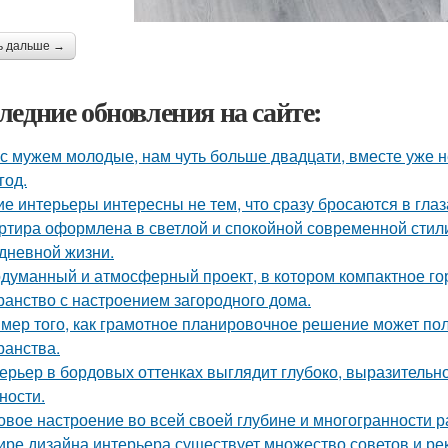
ь дальше →
ледние обновления на сайте:
с мужем молодые, нам чуть больше двадцати, вместе уже не
год.
ие интерьеры интересны не тем, что сразу бросаются в глаза
ртира оформлена в светлой и спокойной современной стил
дневной жизни.
думанный и атмосферный проект, в котором компактное го
ранство с настроением загородного дома.
мер того, как грамотное планировочное решение может по
ранства.
ерьер в бордовых оттенках выглядит глубоко, выразительно
ности.
овое настроение во всей своей глубине и многогранности р
ире дизайна интерьера существует множество советов и р