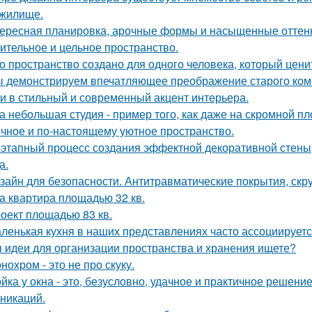
жилище.
ересная планировка, арочные формы и насыщенные оттенк
ительное и цельное пространство.
о пространство создано для одного человека, который цени
 демонстрируем впечатляющее преображение старого комо
и в стильный и современный акцент интерьера.
а небольшая студия - пример того, как даже на скромной 
ичное и по-настоящему уютное пространство.
этапный процесс создания эффектной декоративной стены,
а.
зайн для безопасности. Антитравматические покрытия, скр
а квартира площадью 32 кв.
оект площадью 83 кв.
ленькая кухня в наших представлениях часто ассоциируется
 идеи для организации пространства и хранения ищете?
нохром - это не про скуку.
йка у окна - это, безусловно, удачное и практичное решени
никаций.