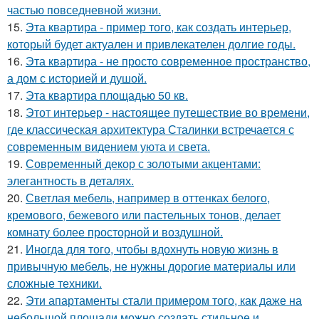
частью повседневной жизни.
15.
Эта квартира - пример того, как создать интерьер,
который будет актуален и привлекателен долгие годы.
16.
Эта квартира - не просто современное пространство,
а дом с историей и душой.
17.
Эта квартира площадью 50 кв.
18.
Этот интерьер - настоящее путешествие во времени,
где классическая архитектура Сталинки встречается с
современным видением уюта и света.
19.
Современный декор с золотыми акцентами:
элегантность в деталях.
20.
Светлая мебель, например в оттенках белого,
кремового, бежевого или пастельных тонов, делает
комнату более просторной и воздушной.
21.
Иногда для того, чтобы вдохнуть новую жизнь в
привычную мебель, не нужны дорогие материалы или
сложные техники.
22.
Эти апартаменты стали примером того, как даже на
небольшой площади можно создать стильное и