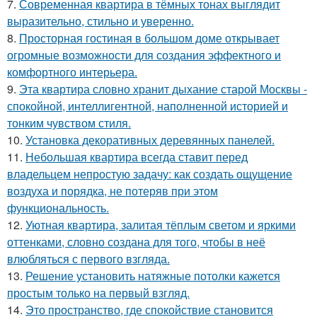
7.
Современная квартира в тёмных тонах выглядит
выразительно, стильно и уверенно.
8.
Просторная гостиная в большом доме открывает
огромные возможности для создания эффектного и
комфортного интерьера.
9.
Эта квартира словно хранит дыхание старой Москвы -
спокойной, интеллигентной, наполненной историей и
тонким чувством стиля.
10.
Установка декоративных деревянных панелей.
11.
Небольшая квартира всегда ставит перед
владельцем непростую задачу: как создать ощущение
воздуха и порядка, не потеряв при этом
функциональность.
12.
Уютная квартира, залитая тёплым светом и яркими
оттенками, словно создана для того, чтобы в неё
влюбляться с первого взгляда.
13.
Решение установить натяжные потолки кажется
простым только на первый взгляд.
14.
Это пространство, где спокойствие становится