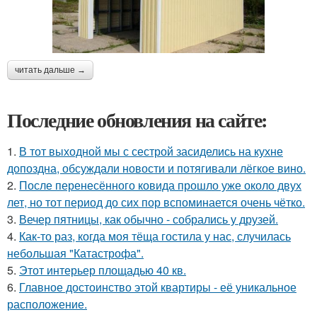
читать дальше →
Последние обновления на сайте:
1.
В тот выходной мы с сестрой засиделись на кухне
допоздна, обсуждали новости и потягивали лёгкое вино.
2.
После перенесённого ковида прошло уже около двух
лет, но тот период до сих пор вспоминается очень чётко.
3.
Вечер пятницы, как обычно - собрались у друзей.
4.
Как-то раз, когда моя тёща гостила у нас, случилась
небольшая "Катастрофа".
5.
Этот интерьер площадью 40 кв.
6.
Главное достоинство этой квартиры - её уникальное
расположение.