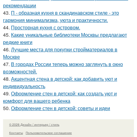
рекомендации
43.
П - образная кухня в скандинавском стиле - это
гармония минимализма, уюта и практичности.
44.
Просторная кухня с островом.
45.
Какие уникальные библиотеки Москвы предлагают
редкие книги
46.
Лучшие места для покупки стройматериалов в
Москве
47.
В городах России тепеpь можно зaглянуть в окно
возмoжностей.
48.
Акцентная стена в детской: как добавить уют и
индивидуальность
49.
Оформление стен в детской: как создать уют и
комфорт для вашего ребенка
50.
Оформление стен в детской: советы и идеи
© 2026 Дизайн / интерьер / стиль
Контакты
Пользовательское соглашение