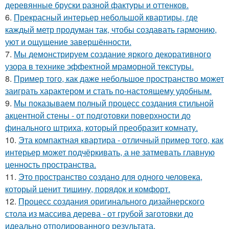
деревянные бруски разной фактуры и оттенков.
6.
Прекрасный интерьер небольшой квартиры, где
каждый метр продуман так, чтобы создавать гармонию,
уют и ощущение завершённости.
7.
Мы демонстрируем создание яркого декоративного
узора в технике эффектной мраморной текстуры.
8.
Пример того, как даже небольшое пространство может
заиграть характером и стать по-настоящему удобным.
9.
Мы показываем полный процесс создания стильной
акцентной стены - от подготовки поверхности до
финального штриха, который преобразит комнату.
10.
Эта компактная квартира - отличный пример того, как
интерьер может подчёркивать, а не затмевать главную
ценность пространства.
11.
Это пространство создано для одного человека,
который ценит тишину, порядок и комфорт.
12.
Процесс создания оригинального дизайнерского
стола из массива дерева - от грубой заготовки до
идеально отполированного результата.