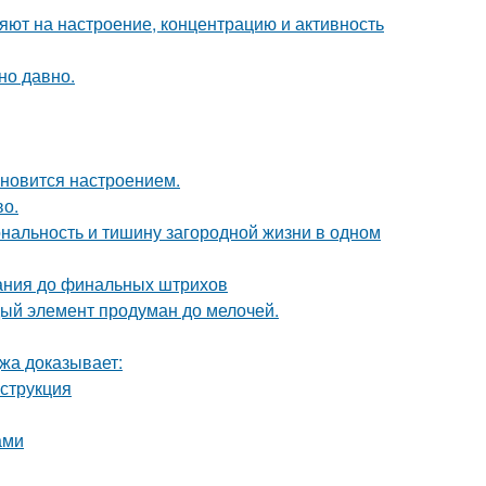
яют на настроение, концентрацию и активность
но давно.
тановится настроением.
во.
иональность и тишину загородной жизни в одном
вания до финальных штрихов
дый элемент продуман до мелочей.
джа доказывает:
нструкция
ами