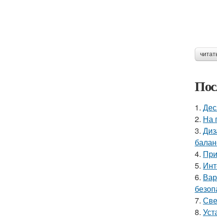
читат
Пос
1.
Дес
2.
На 
3.
Диз
балан
4.
При
5.
Инт
6.
Вар
безоп
7.
Све
8.
Уст