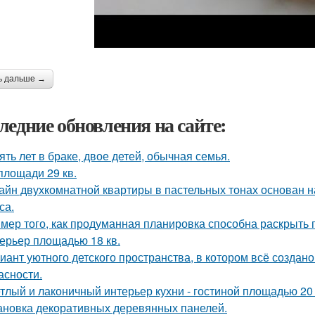
ь дальше →
ледние обновления на сайте:
ять лет в браке, двое детей, обычная семья.
площади 29 кв.
айн двухкомнатной квартиры в пастельных тонах основан н
са.
мер того, как продуманная планировка способна раскрыть 
ерьер площадью 18 кв.
иант уютного детского пространства, в котором всё создан
асности.
тлый и лаконичный интерьер кухни - гостиной площадью 20 
ановка декоративных деревянных панелей.