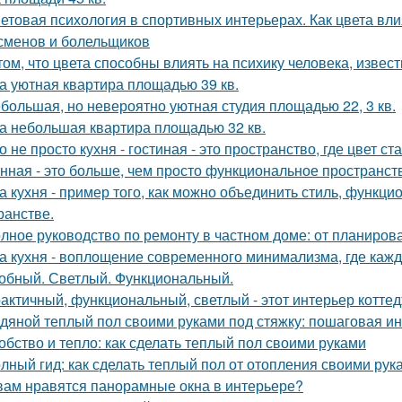
етовая психология в спортивных интерьерах. Как цвета вли
сменов и болельщиков
том, что цвета способны влиять на психику человека, извест
а уютная квартира площадью 39 кв.
большая, но невероятно уютная студия площадью 22, 3 кв.
а небольшая квартира площадью 32 кв.
о не просто кухня - гостиная - это пространство, где цвет с
нная - это больше, чем просто функциональное пространст
а кухня - пример того, как можно объединить стиль, функц
ранстве.
лное руководство по ремонту в частном доме: от планиро
а кухня - воплощение современного минимализма, где каж
обный. Светлый. Функциональный.
актичный, функциональный, светлый - этот интерьер котте
дяной теплый пол своими руками под стяжку: пошаговая и
обство и тепло: как сделать теплый пол своими руками
лный гид: как сделать теплый пол от отопления своими рук
вам нравятся панорамные окна в интерьере?