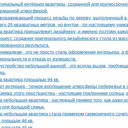
гинальный интерьер квартиры, созданной для краткосрочн
думанной атмосферой.
вораживающий процесс резьбы по дереву, выполненный в
его 25 квадратных метров, но внутри - по-настоящему уник
а квартира принадлежит дизайнеру, и именно поэтому каж
оцесс создания оригинального дизайнерского стола из масс
ированного результата.
нимализм - это не просто стиль оформления интерьера, а 
иональности и отказа от излишеств.
устройство небольшой ванной - это всегда вызов, требующи
да.
а квартира площадью 94 кв.
от интерьер - тонкое воплощение атмосферы побережья в 
зяева этого пространства - настоящие поклонники солнца, 
а небольшая квартира - наглядный пример того, как даже 
 для большой семьи.
а небольшая квартира стала примером гармоничного сочета
 площади 46 кв.
 площади 45 кв.