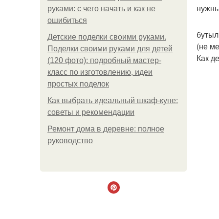
нужны
руками: с чего начать и как не
ошибиться
бутыл
Детские поделки своими руками.
(не ме
Поделки своими руками для детей
Как де
(120 фото): подробный мастер-
класс по изготовлению, идеи
простых поделок
Как выбрать идеальный шкаф-купе:
советы и рекомендации
Ремонт дома в деревне: полное
руководство