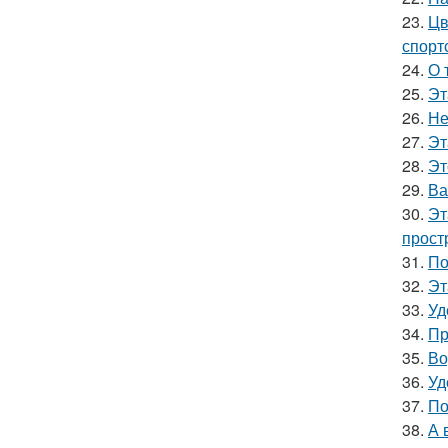
23.
Цв
спорт
24.
О 
25.
Эт
26.
Не
27.
Эт
28.
Эт
29.
Ва
30.
Эт
прост
31.
По
32.
Эт
33.
Уд
34.
Пр
35.
Во
36.
Уд
37.
По
38.
А 