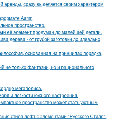
ой аренды, сразу выделяется своим характером
 формате Asmr.
альное пространство.
дый её элемент продуман до малейшей детали.
ива дерева - от грубой заготовки до идеально
философия, основанная на принципах порядка,
й не только фантазии, но и рационального
сердце мегаполиса.
моря и лёгкости южного настроения.
компактное пространство может стать уютным
ния стиля лофт с элементами "Русского Стиля".