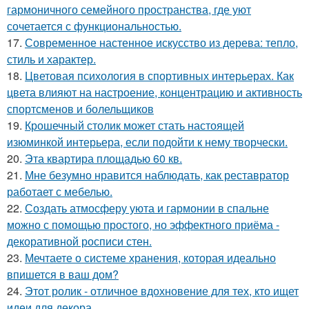
гармоничного семейного пространства, где уют
сочетается с функциональностью.
17.
Современное настенное искусство из дерева: тепло,
стиль и характер.
18.
Цветовая психология в спортивных интерьерах. Как
цвета влияют на настроение, концентрацию и активность
спортсменов и болельщиков
19.
Крошечный столик может стать настоящей
изюминкой интерьера, если подойти к нему творчески.
20.
Эта квартира площадью 60 кв.
21.
Мне безумно нравится наблюдать, как реставратор
работает с мебелью.
22.
Создать атмосферу уюта и гармонии в спальне
можно с помощью простого, но эффектного приёма -
декоративной росписи стен.
23.
Мечтаете о системе хранения, которая идеально
впишется в ваш дом?
24.
Этот ролик - отличное вдохновение для тех, кто ищет
идеи для декора.