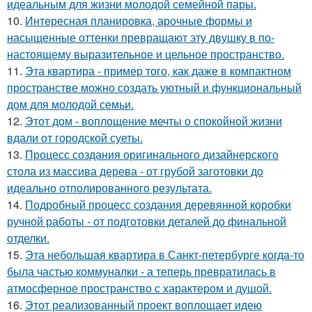
идеальным для жизни молодой семейной пары.
10.
Интересная планировка, арочные формы и
насыщенные оттенки превращают эту двушку в по-
настоящему выразительное и цельное пространство.
11.
Эта квартира - пример того, как даже в компактном
пространстве можно создать уютный и функциональный
дом для молодой семьи.
12.
Этот дом - воплощение мечты о спокойной жизни
вдали от городской суеты.
13.
Процесс создания оригинального дизайнерского
стола из массива дерева - от грубой заготовки до
идеально отполированного результата.
14.
Подробный процесс создания деревянной коробки
ручной работы - от подготовки деталей до финальной
отделки.
15.
Эта небольшая квартира в Санкт-петербурге когда-то
была частью коммуналки - а теперь превратилась в
атмосферное пространство с характером и душой.
16.
Этот реализованный проект воплощает идею