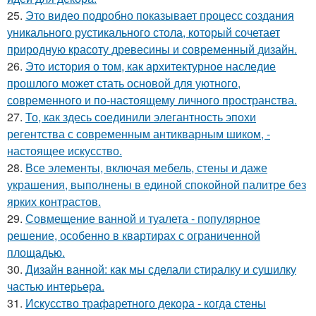
25.
Это видео подробно показывает процесс создания
уникального рустикального стола, который сочетает
природную красоту древесины и современный дизайн.
26.
Это история о том, как архитектурное наследие
прошлого может стать основой для уютного,
современного и по-настоящему личного пространства.
27.
То, как здесь соединили элегантность эпохи
регентства с современным антикварным шиком, -
настоящее искусство.
28.
Все элементы, включая мебель, стены и даже
украшения, выполнены в единой спокойной палитре без
ярких контрастов.
29.
Совмещение ванной и туалета - популярное
решение, особенно в квартирах с ограниченной
площадью.
30.
Дизайн ванной: как мы сделали стиралку и сушилку
частью интерьера.
31.
Искусство трафаретного декора - когда стены