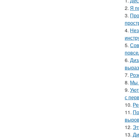
1.
Дес
2.
Я п
3.
Про
прост
4.
Нез
инстр
5.
Сов
повсе
6.
Диз
выраз
7.
Роз
8.
Мы 
9.
Уют
с перв
10.
Ре
11.
По
выров
12.
Эт
13.
Ди