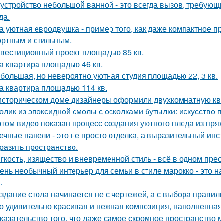
устройство небольшой ванной - это всегда вызов, требующи
да.
а уютная евродвушка - пример того, как даже компактное п
ртным и стильным.
вестиционный проект площадью 85 кв.
а квартира площадью 46 кв.
большая, но невероятно уютная студия площадью 22, 3 кв.
а квартира площадью 114 кв.
историческом доме дизайнеры оформили двухкомнатную кв
олик из эпоксидной смолы с осколками бутылки: искусство
этом видео показан процесс создания уютного пледа из пря
ечные панели - это не просто отделка, а выразительный ин
разить пространство.
гкость, изящество и вневременной стиль - всё в одном пре
ень необычный интерьер для семьи в стиле марокко - это 
.
здание стола начинается не с чертежей, а с выбора прави
о удивительно красивая и нежная композиция, наполненная
казательство того, что даже самое скромное пространство 