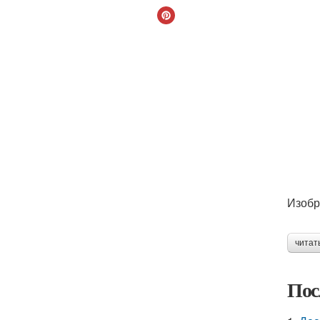
Изобр
читат
Пос