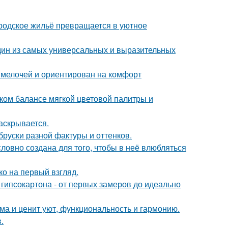
родское жильё превращается в уютное
дин из самых универсальных и выразительных
 мелочей и ориентирован на комфорт
ком балансе мягкой цветовой палитры и
аскрывается.
руски разной фактуры и оттенков.
словно создана для того, чтобы в неё влюбляться
о на первый взгляд.
гипсокартона - от первых замеров до идеально
ома и ценит уют, функциональность и гармонию.
.