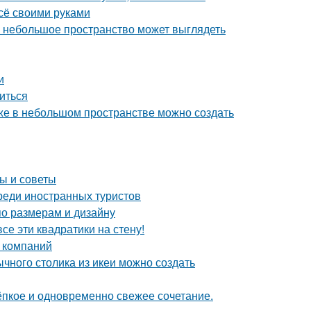
всё своими руками
же небольшое пространство может выглядеть
и
биться
аже в небольшом пространстве можно создать
ы и советы
реди иностранных туристов
по размерам и дизайну
се эти квадратики на стену!
 компаний
чного столика из икеи можно создать
тёпкое и одновременно свежее сочетание.