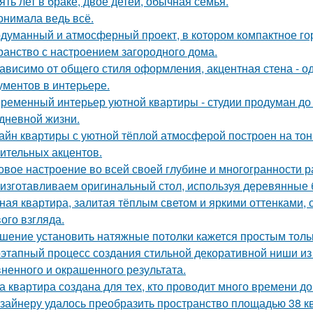
ять лет в браке, двое детей, обычная семья.
онимала ведь всё.
думанный и атмосферный проект, в котором компактное го
ранство с настроением загородного дома.
ависимо от общего стиля оформления, акцентная стена - о
ументов в интерьере.
ременный интерьер уютной квартиры - студии продуман до
дневной жизни.
айн квартиры с уютной тёплой атмосферой построен на тон
ительных акцентов.
овое настроение во всей своей глубине и многогранности р
изготавливаем оригинальный стол, используя деревянные б
ная квартира, залитая тёплым светом и яркими оттенками, 
ого взгляда.
шение установить натяжные потолки кажется простым тольк
этапный процесс создания стильной декоративной ниши из 
ненного и окрашенного результата.
а квартира создана для тех, кто проводит много времени д
зайнеру удалось преобразить пространство площадью 38 кв