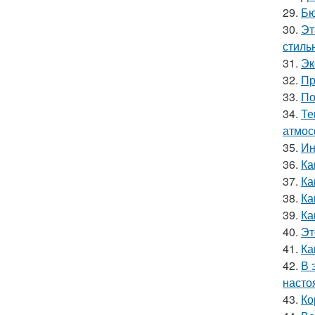
29.
Бю
30.
Эт
стильн
31.
Эк
32.
Пр
33.
По
34.
Те
атмос
35.
Ин
36.
Ка
37.
Ка
38.
Ка
39.
Ка
40.
Эт
41.
Ка
42.
В 
насто
43.
Ко