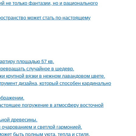
й не только фантазии, но и рационального
ространство может стать по-настоящему
артиру площадью 57 кв.
 превращать случайное в шедевр.
жи крупной вязки в нежном лавандовом цвете.
струмент дизайна, который способен кардинально
ображении.
настоящее погружение в атмосферу восточной
льной древесины.
 очарованием и светлой гармонией.
может быть полным уюта, тепла и стиля.