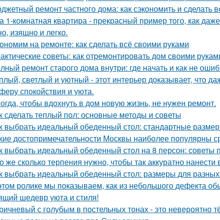
джетный ремонт частного дома: как сэкономить и сделать 
а 1-комнатная квартира - прекрасный пример того, как да
о, изящно и легко.
ономим на ремонте: как сделать всё своими руками
актические советы: как отремонтировать дом своими рукам
лный ремонт старого дома внутри: где начать и как не оши
плый, светлый и уютный - этот интерьер доказывает, что д
феру спокойствия и уюта.
огда, чтобы вдохнуть в дом новую жизнь, не нужен ремонт.
к сделать теплый пол: основные методы и советы
к выбрать идеальный обеденный стол: стандартные размер
кие достопримечательности Москвы наиболее популярны с
к выбрать идеальный обеденный стол на 8 персон: советы 
о же сколько терпения нужно, чтобы так аккуратно нанести в
к выбрать идеальный обеденный стол: размеры для разных
этом ролике мы показываем, как из небольшого дефекта обы
ящий шедевр уюта и стиля!
ричневый с голубым в постельных тонах - это невероятно 