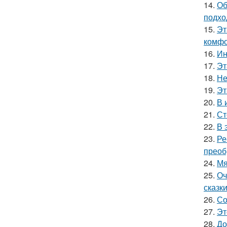
14.
Об
подхо
15.
Эт
комфо
16.
Ин
17.
Эт
18.
Не
19.
Эт
20.
В 
21.
Ст
22.
В 
23.
Ре
преоб
24.
Мя
25.
Оч
сказки
26.
Со
27.
Эт
28.
До