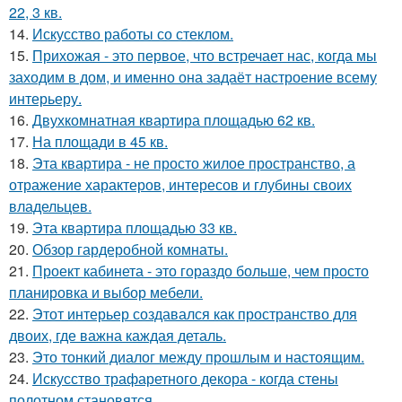
22, 3 кв.
14.
Искусство работы со стеклом.
15.
Прихожая - это первое, что встречает нас, когда мы
заходим в дом, и именно она задаёт настроение всему
интерьеру.
16.
Двухкомнатная квартира площадью 62 кв.
17.
На площади в 45 кв.
18.
Эта квартира - не просто жилое пространство, а
отражение характеров, интересов и глубины своих
владельцев.
19.
Эта квартира площадью 33 кв.
20.
Обзор гардеробной комнаты.
21.
Проект кабинета - это гораздо больше, чем просто
планировка и выбор мебели.
22.
Этот интерьер создавался как пространство для
двоих, где важна каждая деталь.
23.
Это тонкий диалог между прошлым и настоящим.
24.
Искусство трафаретного декора - когда стены
полотном становятся.