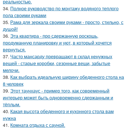
реальностью.
34.
Полное руководство по монтажу водяного теплого
пола своими руками
35.
Рама для зеркала своими руками - просто, стильно, с
душой!
36.
Эта квартира - про сдержанную роскошь,
продуманную планировку и уют, в который хочется
вернуться.
37.
Часто мансарду превращают в склад ненужных
вещей - старые коробки, сезонные вещи, забытые
мелочи.
38.
Как выбрать идеальную ширину обеденного стола на
8 человек
39.
Этот таунхаус - пример того, как современный
интерьер может быть одновременно сдержанным и
тёплым.
40.
Какая высота обеденного и кухонного стола вам
нужна
41.
Комната отдыха с сауной.