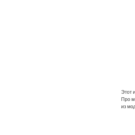
Этот 
Про м
из мо