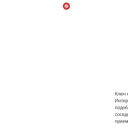
Ключ 
Интер
подоб
сосед
преем