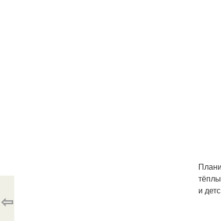
Плани
тёплы
и детс
⇦