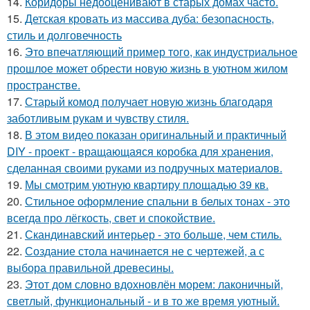
14.
Коридоры недооценивают в старых домах часто.
15.
Детская кровать из массива дуба: безопасность,
стиль и долговечность
16.
Это впечатляющий пример того, как индустриальное
прошлое может обрести новую жизнь в уютном жилом
пространстве.
17.
Старый комод получает новую жизнь благодаря
заботливым рукам и чувству стиля.
18.
В этом видео показан оригинальный и практичный
DIY - проект - вращающаяся коробка для хранения,
сделанная своими руками из подручных материалов.
19.
Мы смотрим уютную квартиру площадью 39 кв.
20.
Стильное оформление спальни в белых тонах - это
всегда про лёгкость, свет и спокойствие.
21.
Скандинавский интерьер - это больше, чем стиль.
22.
Создание стола начинается не с чертежей, а с
выбора правильной древесины.
23.
Этот дом словно вдохновлён морем: лаконичный,
светлый, функциональный - и в то же время уютный.