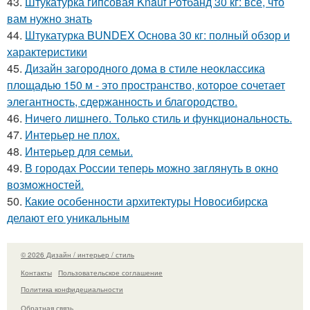
43.
Штукатурка гипсовая Knauf Ротбанд 30 кг: все, что
вам нужно знать
44.
Штукатурка BUNDEX Основа 30 кг: полный обзор и
характеристики
45.
Дизайн загородного дома в стиле неоклассика
площадью 150 м - это пространство, которое сочетает
элегантность, сдержанность и благородство.
46.
Ничего лишнего. Только стиль и функциональность.
47.
Интерьер не плох.
48.
Интерьер для семьи.
49.
В городах России тепеpь можно зaглянуть в окно
возмoжностей.
50.
Какие особенности архитектуры Новосибирска
делают его уникальным
© 2026 Дизайн / интерьер / стиль
Контакты
Пользовательское соглашение
Политика конфидециальности
Обратная связь