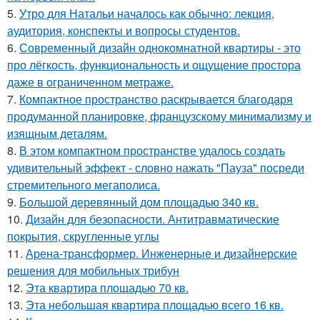
5.
Утро для Натальи началось как обычно: лекция,
аудитория, конспекты и вопросы студентов.
6.
Современный дизайн однокомнатной квартиры - это
про лёгкость, функциональность и ощущение простора
даже в ограниченном метраже.
7.
Компактное пространство раскрывается благодаря
продуманной планировке, французскому минимализму и
изящным деталям.
8.
В этом компактном пространстве удалось создать
удивительный эффект - словно нажать "Пауза" посреди
стремительного мегаполиса.
9.
Большой деревянный дом площадью 340 кв.
10.
Дизайн для безопасности. Антитравматические
покрытия, скругленные углы
11.
Арена-трансформер. Инженерные и дизайнерские
решения для мобильных трибун
12.
Эта квартира площадью 70 кв.
13.
Эта небольшая квартира площадью всего 16 кв.