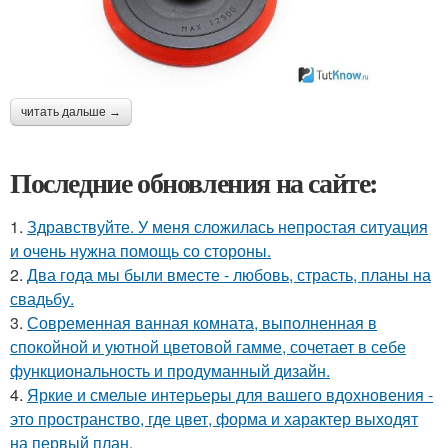
читать дальше →
Последние обновления на сайте:
1.
Здравствуйте. У меня сложилась непростая ситуация
и очень нужна помощь со стороны.
2.
Два года мы были вместе - любовь, страсть, планы на
свадьбу.
3.
Современная ванная комната, выполненная в
спокойной и уютной цветовой гамме, сочетает в себе
функциональность и продуманный дизайн.
4.
Яркие и смелые интерьеры для вашего вдохновения -
это пространство, где цвет, форма и характер выходят
на первый план.