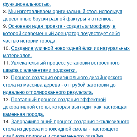
функциональностью.
8.
Мы изготавливаем оригинальный стол, используя
деревянные бруски разной фактуры и оттенков.
9.
Основная идея проекта - создать атмосферу, в
которой современный арендатор почувствует себя
частью истории города.
10.
Создание уличной новогодней ёлки из натуральных
материалов.
11.
Увлекательный процесс установки встроенного
шкафа с элементами подсветки.
12.
Процесс создания оригинального дизайнерского
стола из массива дерева - от грубой заготовки до
идеально отполированного результата.
13.
Поэтапный процесс создания эффектной
декоративной стены, которая выглядит как настоящая
каменная порода.
14.
Завораживающий процесс создания эксклюзивного
стола из дерева и эпоксидной смолы - настоящего
симбиоза природы и современного дизайна.