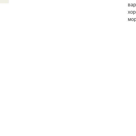
вар
хор
мор