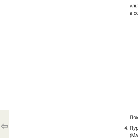
уль
в с
Пок
⇦
Пур
(Ma