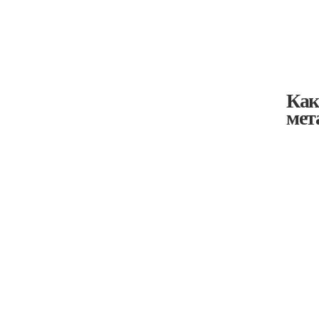
Как
мет