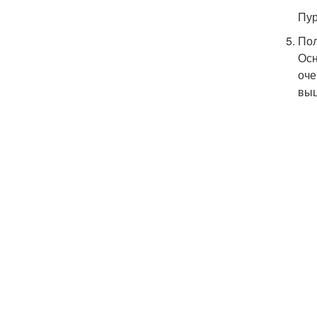
Пур
Пол
Осн
оче
выц