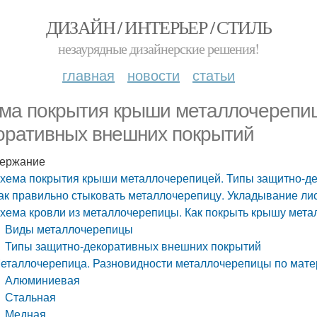
ДИЗАЙН / ИНТЕРЬЕР / СТИЛЬ
незаурядные дизайнерские решения!
главная
новости
статьи
ма покрытия крыши металлочерепиц
оративных внешних покрытий
ержание
хема покрытия крыши металлочерепицей. Типы защитно-д
ак правильно стыковать металлочерепицу. Укладывание л
хема кровли из металлочерепицы. Как покрыть крышу мет
Виды металлочерепицы
Типы защитно-декоративных внешних покрытий
еталлочерепица. Разновидности металлочерепицы по мате
Алюминиевая
Стальная
Медная