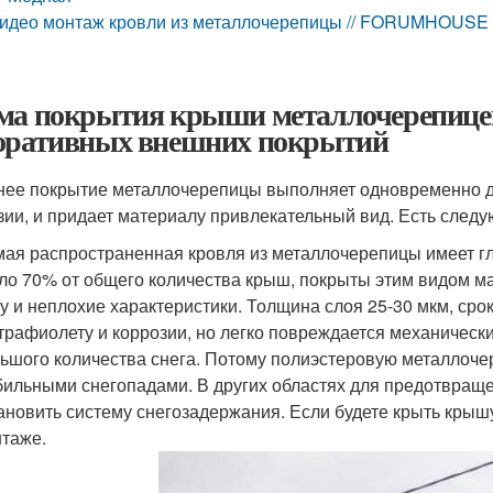
идео монтаж кровли из металлочерепицы // FORUMHOUSE
ма покрытия крыши металлочерепице
оративных внешних покрытий
ее покрытие металлочерепицы выполняет одновременно д
зии, и придает материалу привлекательный вид. Есть следу
ая распространенная кровля из металлочерепицы имеет г
ло 70% от общего количества крыш, покрыты этим видом ма
у и неплохие характеристики. Толщина слоя 25-30 мкм, срок
трафиолету и коррозии, но легко повреждается механичес
ьшого количества снега. Потому полиэстеровую металлоче
бильными снегопадами. В других областях для предотвраще
ановить систему снегозадержания. Если будете крыть кры
таже.