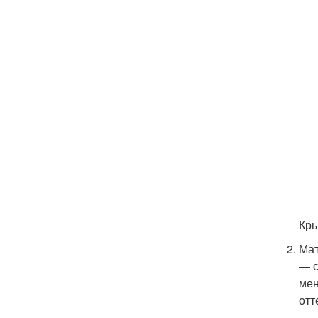
Кры
Мат
— с
мен
отт