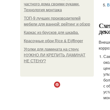
частного дома своими руками.
В
Технология монтажа
ТОП-9 лучших производителей
Схе
мебели для ванной: рейтинг и обзор
дек
Каркас из брусков для шкафа.
Красочные обои Rice & Eijffinger
Внешн
корро
Уголки для ламината на стену.
НУЖНО ЛИ КРЕПИТЬ ЛАМИНАТ
Сам
НЕ СТЕНУ?
око
цен
уль
бол
с о
уст
мон