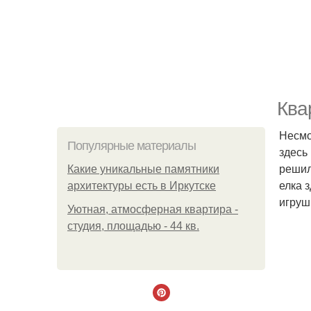
Ква
Несмо
Популярные материалы
здесь
решил
Какие уникальные памятники
елка 
архитектуры есть в Иркутске
игруш
Уютная, атмосферная квартира -
студия, площадью - 44 кв.