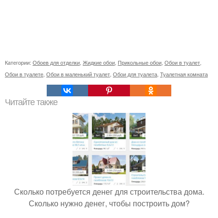
Категории:
Обоев для отделки
,
Жидкие обои
,
Прикольные обои
,
Обои в туалет
,
Обои в туалете
,
Обои в маленький туалет
,
Обои для туалета
,
Туалетная комната
Читайте также
Сколько потребуется денег для строительства дома.
Сколько нужно денег, чтобы построить дом?