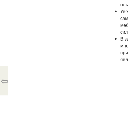
ост
Уве
сам
меб
сил
В з
мно
при
явл
⇦