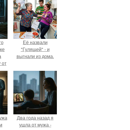
го
Её назвали
ке
"Гулящей" - и
а
выгнали из дома.
 от
ок.
ужа
Два года назад я
м
ушла от мужа -