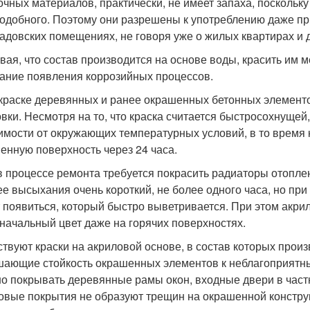
очных материалов, практически, не имеет запаха, поскольку 
подобного. Поэтому они разрешены к употреблению даже п
садовских помещениях, не говоря уже о жилых квартирах и 
вая, что состав производится на основе воды, красить им м
ание появления коррозийных процессов.
краске деревянных и ранее окрашенных бетонных элементо
овки. Несмотря на то, что краска считается быстросохнущей
имости от окружающих температурных условий, в то время
енную поверхность через 24 часа.
в процессе ремонта требуется покрасить радиаторы отоплен
ее высыхания очень короткий, не более одного часа, но при
 появиться, который быстро выветривается. При этом акри
начальный цвет даже на горячих поверхностях.
твуют краски на акриловой основе, в состав которых прои
ающие стойкость окрашенных элементов к неблагоприятн
о покрывать деревянные рамы окон, входные двери в част
овые покрытия не образуют трещин на окрашенной конструк