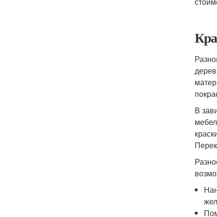
стоим
Кра
Разно
дерев
матер
покра
В зав
мебел
краск
Перек
Разно
возмо
Нан
жел
Пом