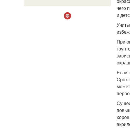
окрас
чего 
и дет
Учиты
избеж
При о
грунт
завис
окраш
Если 
Срок 
может
перво
Сущес
повыш
хорош
акрил