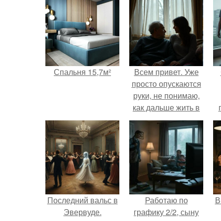
Спальня 15,7м²
Всем привет. Уже
просто опускаются
руки, не понимаю,
как дальше жить в
этой ситуации.
Последний вальс в
Работаю по
В
Эвервуде.
графику 2/2, сыну