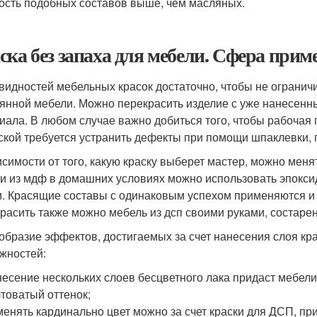
ость подобных составов выше, чем масляных.
ска без запаха для мебели. Сфера прим
видностей мебельных красок достаточно, чтобы не огранич
янной мебели. Можно перекрасить изделие с уже нанесенн
иала. В любом случае важно добиться того, чтобы рабочая
ской требуется устранить дефекты при помощи шпаклевки, 
исимости от того, какую краску выберет мастер, можно меня
и из мдф в домашних условиях можно использовать эпокс
и. Красящие составы с одинаковым успехом применяются и 
расить также можно мебель из дсп своими руками, состаре
образие эффектов, достигаемых за счет нанесения слоя кра
жностей:
есение нескольких слоев бесцветного лака придаст мебел
товатый оттенок;
енять кардинально цвет можно за счет краски для ДСП, при