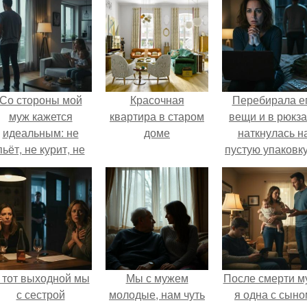
Со стороны мой
Красочная
Перебирала е
муж кажется
квартира в старом
вещи и в рюкза
идеальным: не
доме
наткнулась н
пьёт, не курит, не
пустую упаковку
даёт поводов для
каких-то таблет
ревности, с
ребёнком
справляется
отлично, да и
готовит лучше
многих.
 тот выходной мы
Мы с мужем
После смерти м
с сестрой
молодые, нам чуть
я одна с сыно